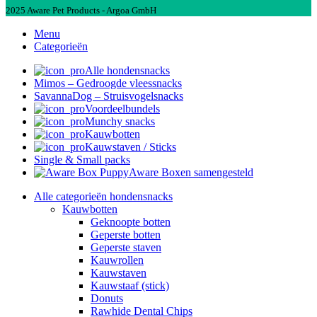
2025 Aware Pet Products - Argoa GmbH
Menu
Categorieën
Alle hondensnacks
Mimos – Gedroogde vleessnacks
SavannaDog – Struisvogelsnacks
Voordeelbundels
Munchy snacks
Kauwbotten
Kauwstaven / Sticks
Single & Small packs
Aware Boxen samengesteld
Alle categorieën hondensnacks
Kauwbotten
Geknoopte botten
Geperste botten
Geperste staven
Kauwrollen
Kauwstaven
Kauwstaaf (stick)
Donuts
Rawhide Dental Chips