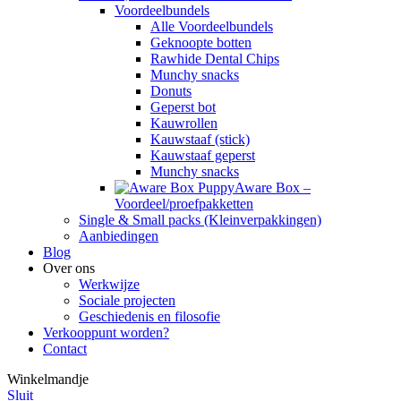
Voordeelbundels
Alle Voordeelbundels
Geknoopte botten
Rawhide Dental Chips
Munchy snacks
Donuts
Geperst bot
Kauwrollen
Kauwstaaf (stick)
Kauwstaaf geperst
Munchy snacks
Aware Box –
Voordeel/proefpakketten
Single & Small packs (Kleinverpakkingen)
Aanbiedingen
Blog
Over ons
Werkwijze
Sociale projecten
Geschiedenis en filosofie
Verkooppunt worden?
Contact
Winkelmandje
Sluit