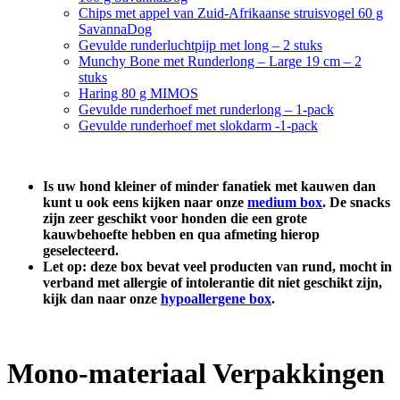
Chips met appel van Zuid-Afrikaanse struisvogel 60 g
SavannaDog
Gevulde runderluchtpijp met long – 2 stuks
Munchy Bone met Runderlong – Large 19 cm – 2
stuks
Haring 80 g MIMOS
Gevulde runderhoef met runderlong – 1-pack
Gevulde runderhoef met slokdarm -1-pack
Is uw hond kleiner of minder fanatiek met kauwen dan
kunt u ook eens kijken naar onze
medium box
. De snacks
zijn zeer geschikt voor honden die een grote
kauwbehoefte hebben en qua afmeting hierop
geselecteerd.
Let op: deze box bevat veel producten van rund, mocht in
verband met allergie of intolerantie dit niet geschikt zijn,
kijk dan naar onze
hypoallergene box
.
Mono-materiaal Verpakkingen