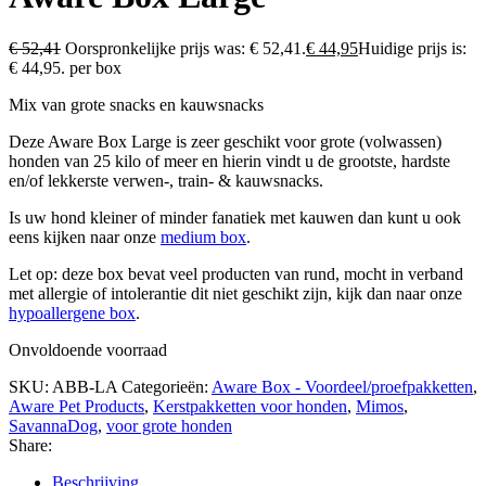
€
52,41
Oorspronkelijke prijs was: € 52,41.
€
44,95
Huidige prijs is:
€ 44,95.
per box
Mix van grote snacks en kauwsnacks
Deze Aware Box Large is zeer geschikt voor grote (volwassen)
honden van 25 kilo of meer en hierin vindt u de grootste, hardste
en/of lekkerste verwen-, train- & kauwsnacks.
Is uw hond kleiner of minder fanatiek met kauwen dan kunt u ook
eens kijken naar onze
medium box
.
Let op: deze box bevat veel producten van rund, mocht in verband
met allergie of intolerantie dit niet geschikt zijn, kijk dan naar onze
hypoallergene box
.
Onvoldoende voorraad
SKU:
ABB-LA
Categorieën:
Aware Box - Voordeel/proefpakketten
,
Aware Pet Products
,
Kerstpakketten voor honden
,
Mimos
,
SavannaDog
,
voor grote honden
Share:
Beschrijving