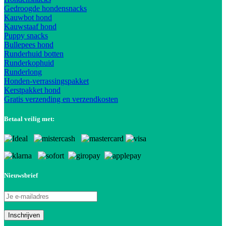
Gedroogde hondensnacks
Kauwbot hond
Kauwstaaf hond
Puppy snacks
Bullepees hond
Runderhuid botten
Runderkophuid
Runderlong
Honden-verrassingspakket
Kerstpakket hond
Gratis verzending en verzendkosten
Betaal veilig met:
Nieuwsbrief