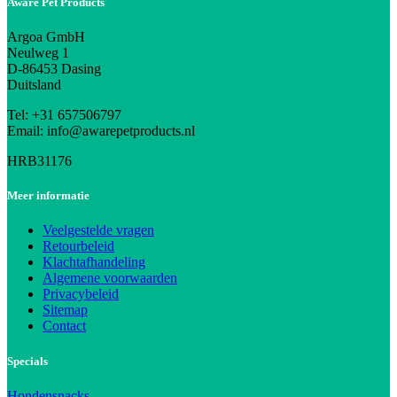
Aware Pet Products
Argoa GmbH
Neulweg 1
D-86453 Dasing
Duitsland
Tel: +31 657506797
Email: info@awarepetproducts.nl
HRB31176
Meer informatie
Veelgestelde vragen
Retourbeleid
Klachtafhandeling
Algemene voorwaarden
Privacybeleid
Sitemap
Contact
Specials
Hondensnacks