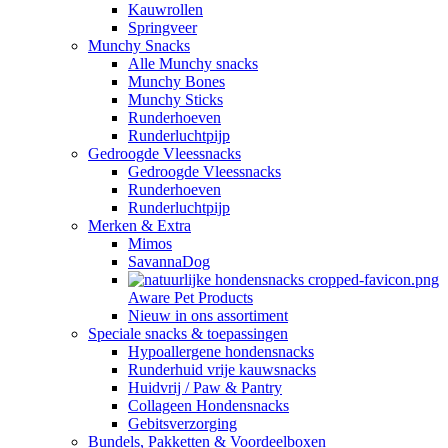
Kauwrollen
Springveer
Munchy Snacks
Alle Munchy snacks
Munchy Bones
Munchy Sticks
Runderhoeven
Runderluchtpijp
Gedroogde Vleessnacks
Gedroogde Vleessnacks
Runderhoeven
Runderluchtpijp
Merken & Extra
Mimos
SavannaDog
Aware Pet Products
Nieuw in ons assortiment
Speciale snacks & toepassingen
Hypoallergene hondensnacks
Runderhuid vrije kauwsnacks
Huidvrij / Paw & Pantry
Collageen Hondensnacks
Gebitsverzorging
Bundels, Pakketten & Voordeelboxen