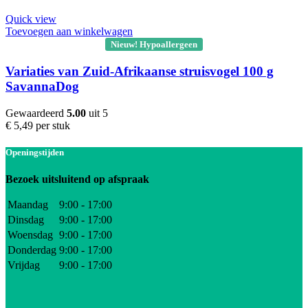
Quick view
Toevoegen aan winkelwagen
Nieuw! Hypoallergeen
Variaties van Zuid-Afrikaanse struisvogel 100 g
SavannaDog
Gewaardeerd
5.00
uit 5
€
5,49
per stuk
Openingstijden
Bezoek uitsluitend op afspraak
Maandag
9:00 - 17:00
Dinsdag
9:00 - 17:00
Woensdag
9:00 - 17:00
Donderdag
9:00 - 17:00
Vrijdag
9:00 - 17:00