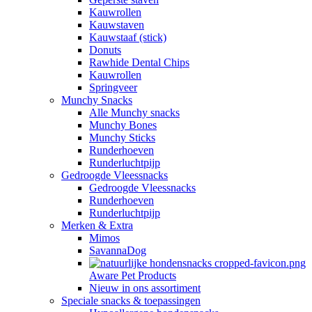
Kauwrollen
Kauwstaven
Kauwstaaf (stick)
Donuts
Rawhide Dental Chips
Kauwrollen
Springveer
Munchy Snacks
Alle Munchy snacks
Munchy Bones
Munchy Sticks
Runderhoeven
Runderluchtpijp
Gedroogde Vleessnacks
Gedroogde Vleessnacks
Runderhoeven
Runderluchtpijp
Merken & Extra
Mimos
SavannaDog
Aware Pet Products
Nieuw in ons assortiment
Speciale snacks & toepassingen