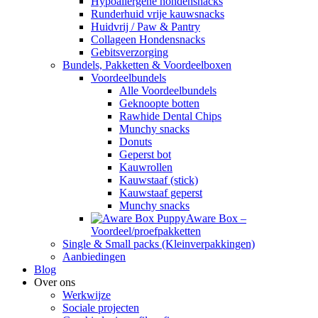
Hypoallergene hondensnacks
Runderhuid vrije kauwsnacks
Huidvrij / Paw & Pantry
Collageen Hondensnacks
Gebitsverzorging
Bundels, Pakketten & Voordeelboxen
Voordeelbundels
Alle Voordeelbundels
Geknoopte botten
Rawhide Dental Chips
Munchy snacks
Donuts
Geperst bot
Kauwrollen
Kauwstaaf (stick)
Kauwstaaf geperst
Munchy snacks
Aware Box –
Voordeel/proefpakketten
Single & Small packs (Kleinverpakkingen)
Aanbiedingen
Blog
Over ons
Werkwijze
Sociale projecten