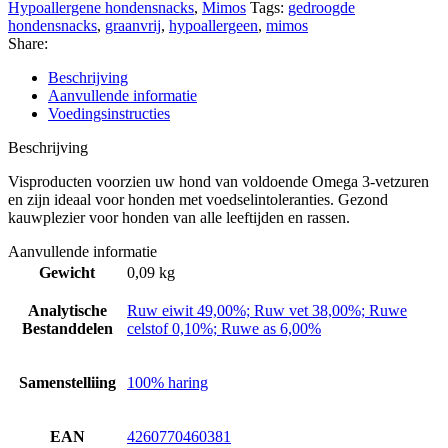
Hypoallergene hondensnacks
,
Mimos
Tags:
gedroogde
hondensnacks
,
graanvrij
,
hypoallergeen
,
mimos
Share:
Beschrijving
Aanvullende informatie
Voedingsinstructies
Beschrijving
Visproducten voorzien uw hond van voldoende Omega 3-vetzuren
en zijn ideaal voor honden met voedselintoleranties. Gezond
kauwplezier voor honden van alle leeftijden en rassen.
Aanvullende informatie
Gewicht
0,09 kg
Analytische
Ruw eiwit 49,00%; Ruw vet 38,00%; Ruwe
Bestanddelen
celstof 0,10%; Ruwe as 6,00%
Samenstelliing
100% haring
EAN
4260770460381