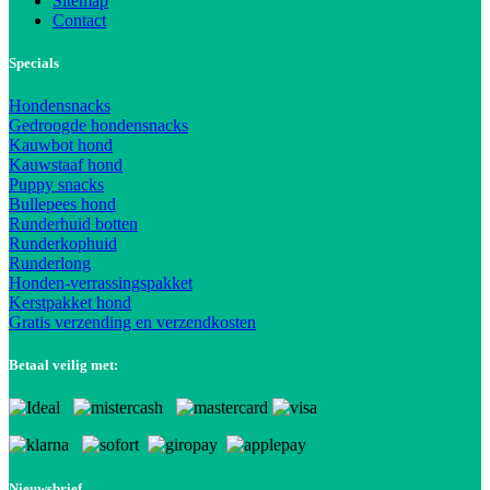
Sitemap
Contact
Specials
Hondensnacks
Gedroogde hondensnacks
Kauwbot hond
Kauwstaaf hond
Puppy snacks
Bullepees hond
Runderhuid botten
Runderkophuid
Runderlong
Honden-verrassingspakket
Kerstpakket hond
Gratis verzending en verzendkosten
Betaal veilig met:
Nieuwsbrief