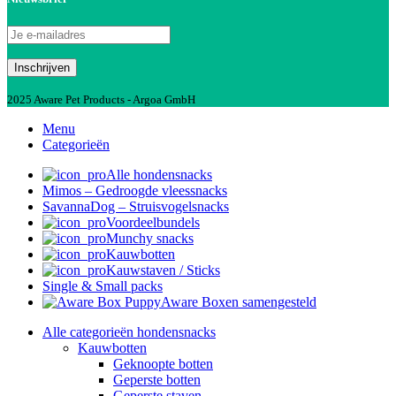
2025 Aware Pet Products - Argoa GmbH
Menu
Categorieën
Alle hondensnacks
Mimos – Gedroogde vleessnacks
SavannaDog – Struisvogelsnacks
Voordeelbundels
Munchy snacks
Kauwbotten
Kauwstaven / Sticks
Single & Small packs
Aware Boxen samengesteld
Alle categorieën hondensnacks
Kauwbotten
Geknoopte botten
Geperste botten
Geperste staven