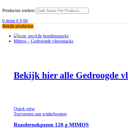
Producten zoeken
0
items
€
0,00
Bekijk producten
Alle hondensnacks
Mimos – Gedroogde vleessnacks
Bekijk hier alle Gedroogde 
Quick view
Toevoegen aan winkelwagen
Rundernekpezen 120 g MIMOS