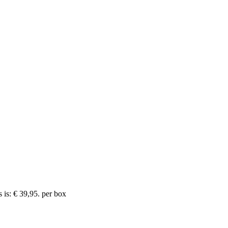
 is: € 39,95.
per box