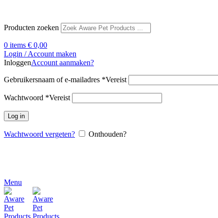
Producten zoeken
0
items
€
0,00
Login / Account maken
Inloggen
Account aanmaken?
Gebruikersnaam of e-mailadres
*
Vereist
Wachtwoord
*
Vereist
Log in
Wachtwoord vergeten?
Onthouden?
Menu