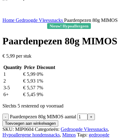
Home
Gedroogde Vleessnacks
Paardenpezen 80g MIMOS
Nieuw! Hypoallergeen
Paardenpezen 80g MIMOS
€
5,99
per stuk
Quantity
Price
Discount
1
€
5,99
0%
2
€
5,93
1%
3-5
€
5,57
7%
6+
€
5,45
9%
Slechts 5 resterend op voorraad
Paardenpezen 80g MIMOS aantal
Toevoegen aan winkelwagen
SKU:
MIP0604
Categorieën:
Gedroogde Vleessnacks
,
Hypoallergene hondensnacks
,
Mimos
Tags:
gedroogde