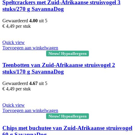
Speltcrackers met Zuid-Afrikaanse struisvogel 3
stuks/270 g SavannaDog
Gewaardeerd
4.00
uit 5
€
4,49
per stuk
Quick view
Toevoegen aan winkelwagen
Nieuw! Hypoallergeen
Teenbotten van Zuid-Afrikaanse struisvogel 2
stuks/170 g SavannaDog
Gewaardeerd
4.67
uit 5
€
4,49
per stuk
Quick view
Toevoegen aan winkelwagen
Nieuw! Hypoallergeen
Chips met buchutee van Zuid-Afrikaanse struisvogel
60 g SavannaDog