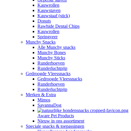
Kauwrollen
Kauwstaven
Kauwstaaf (stick)
Donuts
Rawhide Dental Chips
Kauwrollen
Springveer
Munchy Snacks
Alle Munchy snacks
Munchy Bones
Munchy Sticks
Runderhoeven
Runderluchtpijp
Gedroogde Vleessnacks
Gedroogde Vleessnacks
Runderhoeven
Runderluchtpijp
Merken & Extra
Mimos
SavannaDog
Aware Pet Products
Nieuw in ons assortiment
Speciale snacks & toepassingen