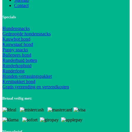
Sitemap
Contact
Specials
Hondensnacks
Gedroogde hondensnacks
Kauwbot hond
Kauwstaaf hond
Puppy snacks
Bullepees hond
Runderhuid botten
Runderkophuid
Runderlong
Honden-verrassingspakket
Kerstpakket hond
Gratis verzending en verzendkosten
Betaal veilig met:
Nieuwsbrief