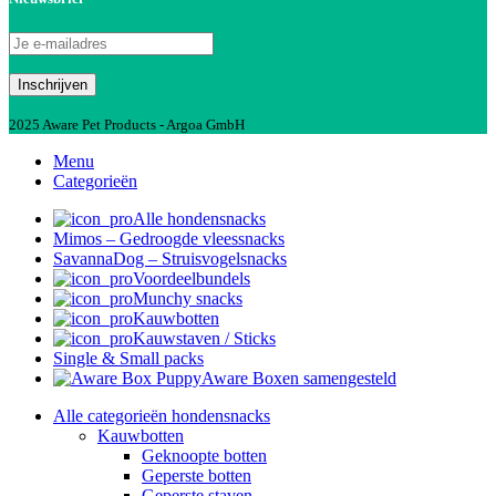
2025 Aware Pet Products - Argoa GmbH
Menu
Categorieën
Alle hondensnacks
Mimos – Gedroogde vleessnacks
SavannaDog – Struisvogelsnacks
Voordeelbundels
Munchy snacks
Kauwbotten
Kauwstaven / Sticks
Single & Small packs
Aware Boxen samengesteld
Alle categorieën hondensnacks
Kauwbotten
Geknoopte botten
Geperste botten
Geperste staven