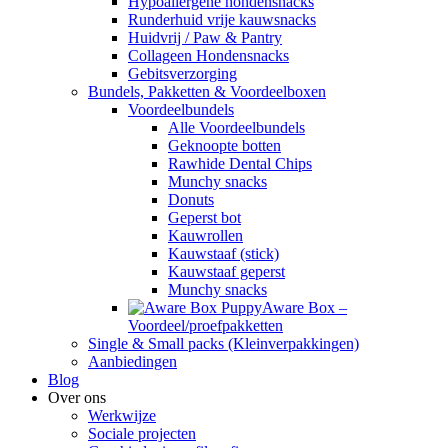
Hypoallergene hondensnacks
Runderhuid vrije kauwsnacks
Huidvrij / Paw & Pantry
Collageen Hondensnacks
Gebitsverzorging
Bundels, Pakketten & Voordeelboxen
Voordeelbundels
Alle Voordeelbundels
Geknoopte botten
Rawhide Dental Chips
Munchy snacks
Donuts
Geperst bot
Kauwrollen
Kauwstaaf (stick)
Kauwstaaf geperst
Munchy snacks
Aware Box –
Voordeel/proefpakketten
Single & Small packs (Kleinverpakkingen)
Aanbiedingen
Blog
Over ons
Werkwijze
Sociale projecten