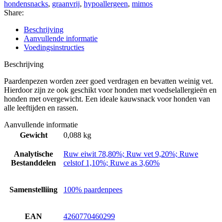
hondensnacks
,
graanvrij
,
hypoallergeen
,
mimos
Share:
Beschrijving
Aanvullende informatie
Voedingsinstructies
Beschrijving
Paardenpezen worden zeer goed verdragen en bevatten weinig vet.
Hierdoor zijn ze ook geschikt voor honden met voedselallergieën en
honden met overgewicht. Een ideale kauwsnack voor honden van
alle leeftijden en rassen.
Aanvullende informatie
Gewicht
0,088 kg
Analytische
Ruw eiwit 78,80%; Ruw vet 9,20%; Ruwe
Bestanddelen
celstof 1,10%; Ruwe as 3,60%
Samenstelliing
100% paardenpees
EAN
4260770460299