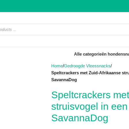
Alle categorieën hondensn
Home
Gedroogde Vleessnacks
Speltcrackers met Zuid-Afrikaanse stru
SavannaDog
Speltcrackers met
struisvogel in een
SavannaDog