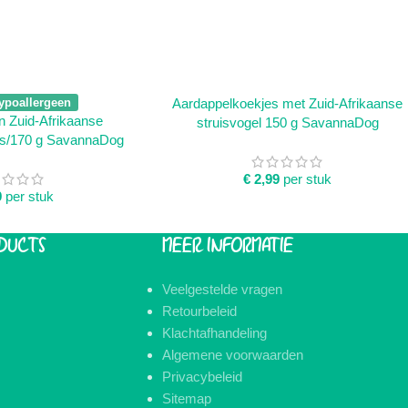
WINKELWAGEN
TOEVOEGEN AAN WINKELWAGEN
ypoallergeen
Aardappelkoekjes met Zuid-Afrikaanse
n Zuid-Afrikaanse
struisvogel 150 g SavannaDog
uks/170 g SavannaDog
€
2,99
per stuk
9
per stuk
DUCTS
MEER INFORMATIE
Veelgestelde vragen
Retourbeleid
Klachtafhandeling
Algemene voorwaarden
Privacybeleid
Sitemap