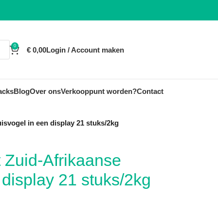
0
€
0,00
Login / Account maken
acks
Blog
Over ons
Verkooppunt worden?
Contact
isvogel in een display 21 stuks/2kg
 Zuid-Afrikaanse
 display 21 stuks/2kg