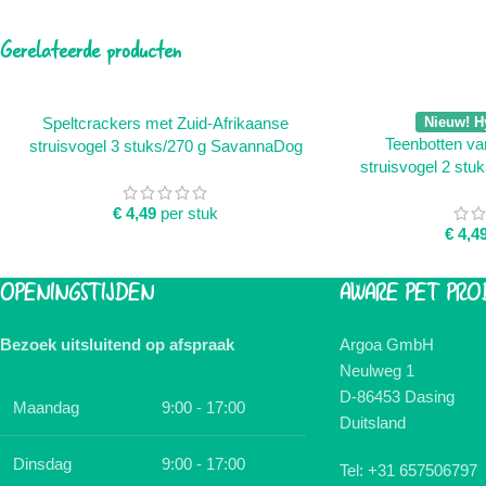
Gerelateerde producten
TOEVOEGEN AAN WINKELWAGEN
TOEVOEGEN AAN 
Speltcrackers met Zuid-Afrikaanse
Nieuw! H
Teenbotten va
struisvogel 3 stuks/270 g SavannaDog
struisvogel 2 st
€
4,49
per stuk
€
4,4
OPENINGSTIJDEN
AWARE PET PRO
Bezoek uitsluitend op afspraak
Argoa GmbH
Neulweg 1
D-86453 Dasing
Maandag
9:00 - 17:00
Duitsland
Dinsdag
9:00 - 17:00
Tel: +31 657506797