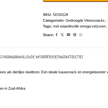
SKU:
SDS0128
Categorieën:
Gedroogde Vleessnacks
,
Tags:
met waardevolle omega-vetzuren
,
Share:
SCHRIJVING
AANVULLENDE INFORMATIE
VOEDINGSINSTRUCTIES
ees als dierlijke eiwitbron. Een ideale kauwsnack en energiebooster v
n in Zuid-Afrika