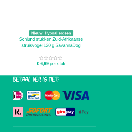
TOEVOEGEN AAN WINKELWAGEN
TOEVOEGEN AA
Nieuw! Hypoallergeen
Nieuw
Schlund stukken Zuid-Afrikaanse
Zuid-Afrikaanse
struisvogel 120 g SavannaDog
S
€
6,99
per stuk
€
7
BETAAL VEILIG MET: