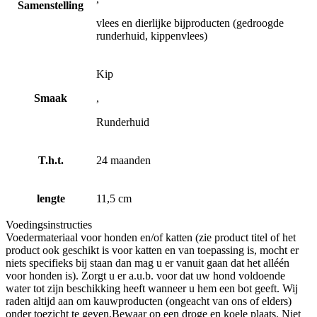
Samenstelling
vlees en dierlijke bijproducten (gedroogde
runderhuid, kippenvlees)
Kip
Smaak
,
Runderhuid
T.h.t.
24 maanden
lengte
11,5 cm
Voedingsinstructies
Voedermateriaal voor honden en/of katten (zie product titel of het
product ook geschikt is voor katten en van toepassing is, mocht er
niets specifieks bij staan dan mag u er vanuit gaan dat het alléén
voor honden is). Zorgt u er a.u.b. voor dat uw hond voldoende
water tot zijn beschikking heeft wanneer u hem een bot geeft. Wij
raden altijd aan om kauwproducten (ongeacht van ons of elders)
onder toezicht te geven.Bewaar op een droge en koele plaats. Niet