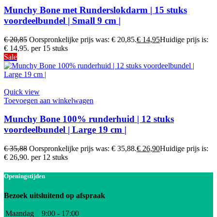
Munchy Bone met Runderslokdarm | 15 stuks
voordeelbundel | Small 9 cm |
€
20,85
Oorspronkelijke prijs was: € 20,85.
€
14,95
Huidige prijs is:
€ 14,95.
per 15 stuks
Sale
Quick view
Toevoegen aan winkelwagen
Munchy Bone 100% runderhuid | 12 stuks
voordeelbundel | Large 19 cm |
€
35,88
Oorspronkelijke prijs was: € 35,88.
€
26,90
Huidige prijs is:
€ 26,90.
per 12 stuks
Openingstijden
Bezoek uitsluitend op afspraak
Maandag
9:00 - 17:00