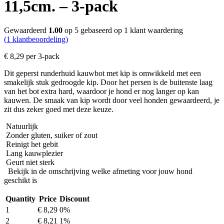
11,5cm. – 3-pack
Gewaardeerd
1.00
op 5 gebaseerd op
1
klant waardering
(
1
klantbeoordeling)
€
8,29
per 3-pack
Dit geperst runderhuid kauwbot met kip is omwikkeld met een
smakelijk stuk gedroogde kip. Door het persen is de buitenste laag
van het bot extra hard, waardoor je hond er nog langer op kan
kauwen. De smaak van kip wordt door veel honden gewaardeerd, je
zit dus zeker goed met deze keuze.
Natuurlijk
Zonder gluten, suiker of zout
Reinigt het gebit
Lang kauwplezier
Geurt niet sterk
Bekijk in de omschrijving welke afmeting voor jouw hond
geschikt is
Quantity
Price
Discount
1
€
8,29
0%
2
€
8,21
1%