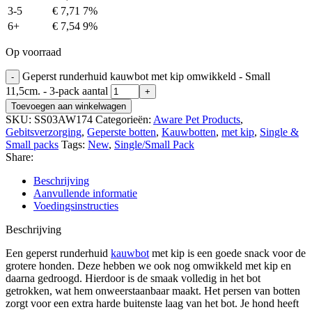
3-5
€
7,71
7%
6+
€
7,54
9%
Op voorraad
Geperst runderhuid kauwbot met kip omwikkeld - Small
11,5cm. - 3-pack aantal
Toevoegen aan winkelwagen
SKU:
SS03AW174
Categorieën:
Aware Pet Products
,
Gebitsverzorging
,
Geperste botten
,
Kauwbotten
,
met kip
,
Single &
Small packs
Tags:
New
,
Single/Small Pack
Share:
Beschrijving
Aanvullende informatie
Voedingsinstructies
Beschrijving
Een geperst runderhuid
kauwbot
met kip is een goede snack voor de
grotere honden. Deze hebben we ook nog omwikkeld met kip en
daarna gedroogd. Hierdoor is de smaak volledig in het bot
getrokken, wat hem onweerstaanbaar maakt. Het persen van botten
zorgt voor een extra harde buitenste laag van het bot. Je hond heeft