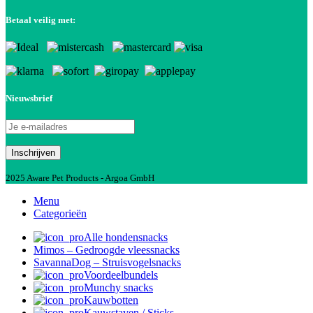
Betaal veilig met:
Nieuwsbrief
2025 Aware Pet Products - Argoa GmbH
Menu
Categorieën
Alle hondensnacks
Mimos – Gedroogde vleessnacks
SavannaDog – Struisvogelsnacks
Voordeelbundels
Munchy snacks
Kauwbotten
Kauwstaven / Sticks