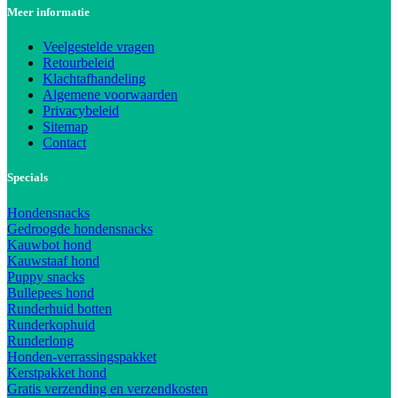
Meer informatie
Veelgestelde vragen
Retourbeleid
Klachtafhandeling
Algemene voorwaarden
Privacybeleid
Sitemap
Contact
Specials
Hondensnacks
Gedroogde hondensnacks
Kauwbot hond
Kauwstaaf hond
Puppy snacks
Bullepees hond
Runderhuid botten
Runderkophuid
Runderlong
Honden-verrassingspakket
Kerstpakket hond
Gratis verzending en verzendkosten