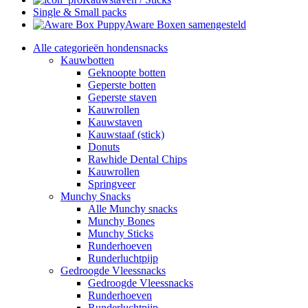
Single & Small packs
Aware Boxen samengesteld
Alle categorieën hondensnacks
Kauwbotten
Geknoopte botten
Geperste botten
Geperste staven
Kauwrollen
Kauwstaven
Kauwstaaf (stick)
Donuts
Rawhide Dental Chips
Kauwrollen
Springveer
Munchy Snacks
Alle Munchy snacks
Munchy Bones
Munchy Sticks
Runderhoeven
Runderluchtpijp
Gedroogde Vleessnacks
Gedroogde Vleessnacks
Runderhoeven
Runderluchtpijp