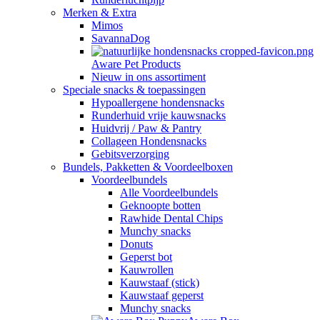
Merken & Extra
Mimos
SavannaDog
Aware Pet Products
Nieuw in ons assortiment
Speciale snacks & toepassingen
Hypoallergene hondensnacks
Runderhuid vrije kauwsnacks
Huidvrij / Paw & Pantry
Collageen Hondensnacks
Gebitsverzorging
Bundels, Pakketten & Voordeelboxen
Voordeelbundels
Alle Voordeelbundels
Geknoopte botten
Rawhide Dental Chips
Munchy snacks
Donuts
Geperst bot
Kauwrollen
Kauwstaaf (stick)
Kauwstaaf geperst
Munchy snacks