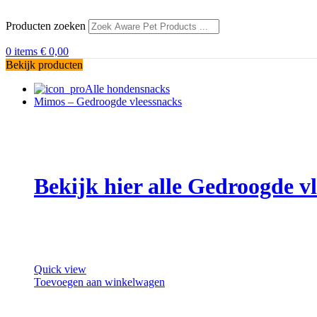
Producten zoeken
0
items
€
0,00
Bekijk producten
Alle hondensnacks
Mimos – Gedroogde vleessnacks
Bekijk hier alle Gedroogde 
Quick view
Toevoegen aan winkelwagen