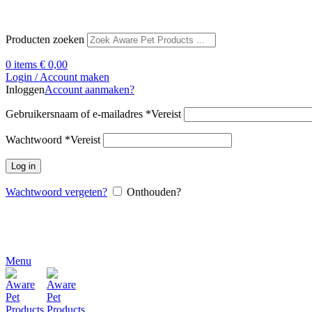
Producten zoeken
0
items
€
0,00
Login / Account maken
Inloggen
Account aanmaken?
Gebruikersnaam of e-mailadres
*
Vereist
Wachtwoord
*
Vereist
Log in
Wachtwoord vergeten?
Onthouden?
Menu