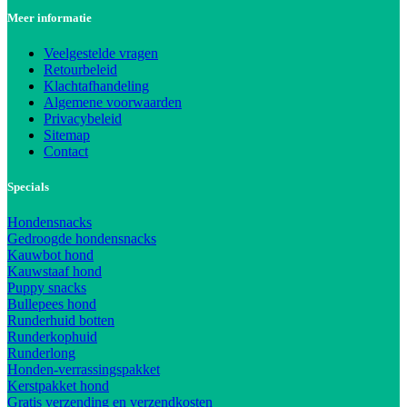
Meer informatie
Veelgestelde vragen
Retourbeleid
Klachtafhandeling
Algemene voorwaarden
Privacybeleid
Sitemap
Contact
Specials
Hondensnacks
Gedroogde hondensnacks
Kauwbot hond
Kauwstaaf hond
Puppy snacks
Bullepees hond
Runderhuid botten
Runderkophuid
Runderlong
Honden-verrassingspakket
Kerstpakket hond
Gratis verzending en verzendkosten