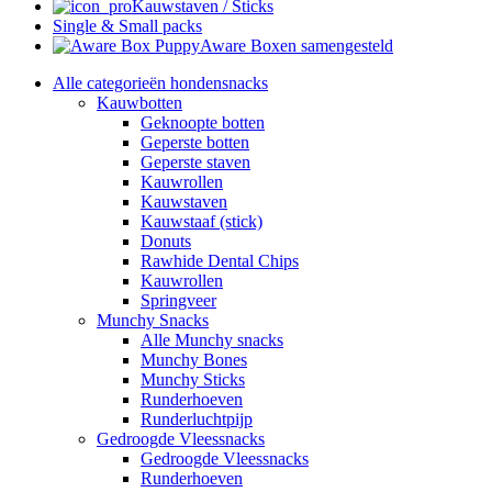
Kauwstaven / Sticks
Single & Small packs
Aware Boxen samengesteld
Alle categorieën hondensnacks
Kauwbotten
Geknoopte botten
Geperste botten
Geperste staven
Kauwrollen
Kauwstaven
Kauwstaaf (stick)
Donuts
Rawhide Dental Chips
Kauwrollen
Springveer
Munchy Snacks
Alle Munchy snacks
Munchy Bones
Munchy Sticks
Runderhoeven
Runderluchtpijp
Gedroogde Vleessnacks
Gedroogde Vleessnacks
Runderhoeven