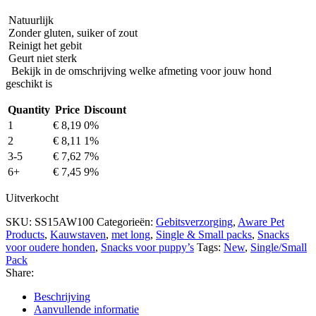
Natuurlijk
Zonder gluten, suiker of zout
Reinigt het gebit
Geurt niet sterk
Bekijk in de omschrijving welke afmeting voor jouw hond
geschikt is
Quantity
Price
Discount
1
€
8,19
0%
2
€
8,11
1%
3-5
€
7,62
7%
6+
€
7,45
9%
Uitverkocht
SKU:
SS15AW100
Categorieën:
Gebitsverzorging
,
Aware Pet
Products
,
Kauwstaven
,
met long
,
Single & Small packs
,
Snacks
voor oudere honden
,
Snacks voor puppy’s
Tags:
New
,
Single/Small
Pack
Share:
Beschrijving
Aanvullende informatie