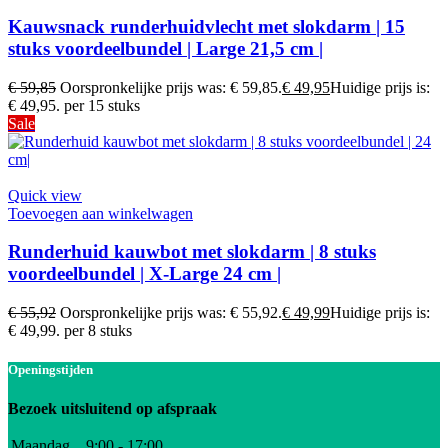
Kauwsnack runderhuidvlecht met slokdarm | 15
stuks voordeelbundel | Large 21,5 cm |
€
59,85
Oorspronkelijke prijs was: € 59,85.
€
49,95
Huidige prijs is:
€ 49,95.
per 15 stuks
Sale
Quick view
Toevoegen aan winkelwagen
Runderhuid kauwbot met slokdarm | 8 stuks
voordeelbundel | X-Large 24 cm |
€
55,92
Oorspronkelijke prijs was: € 55,92.
€
49,99
Huidige prijs is:
€ 49,99.
per 8 stuks
Openingstijden
Bezoek uitsluitend op afspraak
Maandag
9:00 - 17:00