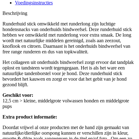
Voedingsinstructies
Beschrijving
Runderhuid stick omwikkeld met runderlong zijn luchtige
hondensnacks van onderhuids bindweefsel. Deze runderhuid stick
hebben we omwikkeld met runderlong voor extra smaak. De long
wordt met natuurlijke middelen gereinigd, zoals aan zeezout,
knoflook en citroen. Daarnaast is het onderhuids bindweefsel van
free range runderen en dus van topkwaliteit.
Het collageen uit onderhuids bindweefsel zorgt ervoor dat tandplak
oplost en tandsteen wordt tegengegaan. Het is als het ware een
natuurlijke tandenborstel voor je hond. Deze runderhuid stick
bevordert het kauwen en zorgt er voor dat het gebit van je hond
gezond blijft.
Geschikt voor:
12,5 cm > kleine, middelgrote volwassen honden en middelgrote
pups
Extra product informatie:
Doordat vrijwel al onze producten met de hand zijn gemaakt van
natuurlijke/dierlijke oorspong kunnen er verschillen zijn in kleur,
grootte & dikte zoals aangegeven in de titel en/of foto. Om een zo