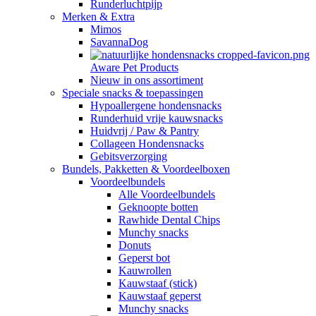
Runderluchtpijp
Merken & Extra
Mimos
SavannaDog
Aware Pet Products
Nieuw in ons assortiment
Speciale snacks & toepassingen
Hypoallergene hondensnacks
Runderhuid vrije kauwsnacks
Huidvrij / Paw & Pantry
Collageen Hondensnacks
Gebitsverzorging
Bundels, Pakketten & Voordeelboxen
Voordeelbundels
Alle Voordeelbundels
Geknoopte botten
Rawhide Dental Chips
Munchy snacks
Donuts
Geperst bot
Kauwrollen
Kauwstaaf (stick)
Kauwstaaf geperst
Munchy snacks