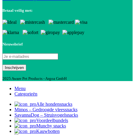
Betaal veilig met:
Nieuwsbrief
2025 Aware Pet Products - Argoa GmbH
Menu
Categorieën
Alle hondensnacks
Mimos – Gedroogde vleessnacks
SavannaDog – Struisvogelsnacks
Voordeelbundels
Munchy snacks
Kauwbotten