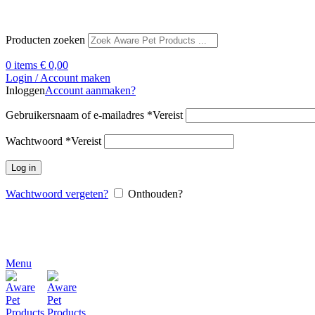
Producten zoeken
0
items
€
0,00
Login / Account maken
Inloggen
Account aanmaken?
Gebruikersnaam of e-mailadres
*
Vereist
Wachtwoord
*
Vereist
Log in
Wachtwoord vergeten?
Onthouden?
Menu