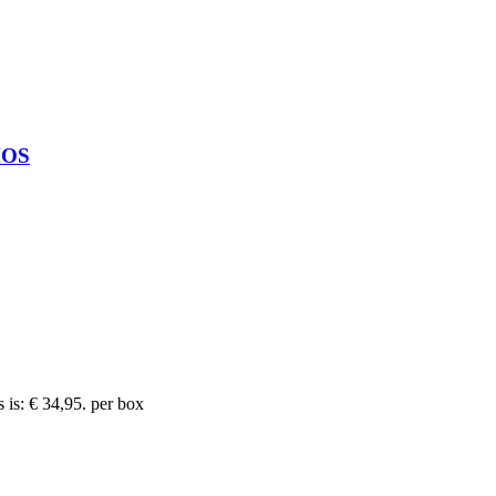
MOS
 is: € 34,95.
per box