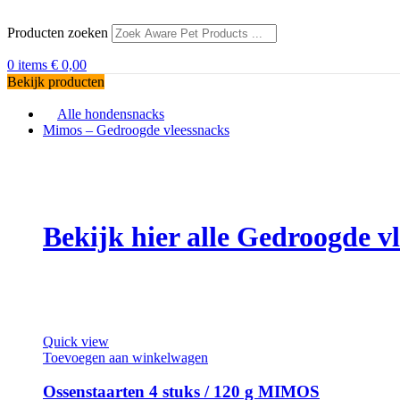
Producten zoeken
0
items
€
0,00
Bekijk producten
Alle hondensnacks
Mimos – Gedroogde vleessnacks
Bekijk hier alle Gedroogde 
Quick view
Toevoegen aan winkelwagen
Ossenstaarten 4 stuks / 120 g MIMOS