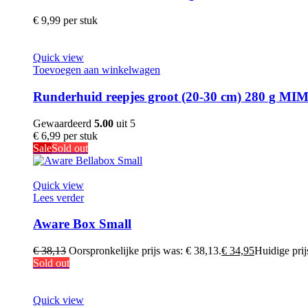
€
9,99
per stuk
Quick view
Toevoegen aan winkelwagen
Runderhuid reepjes groot (20-30 cm) 280 g MI
Gewaardeerd
5.00
uit 5
€
6,99
per stuk
Sale
Sold out
Quick view
Lees verder
Aware Box Small
€
38,13
Oorspronkelijke prijs was: € 38,13.
€
34,95
Huidige prijs
Sold out
Quick view