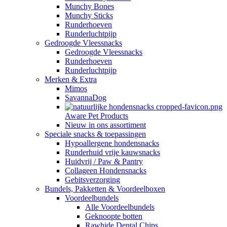
Munchy Bones
Munchy Sticks
Runderhoeven
Runderluchtpijp
Gedroogde Vleessnacks
Gedroogde Vleessnacks
Runderhoeven
Runderluchtpijp
Merken & Extra
Mimos
SavannaDog
Aware Pet Products
Nieuw in ons assortiment
Speciale snacks & toepassingen
Hypoallergene hondensnacks
Runderhuid vrije kauwsnacks
Huidvrij / Paw & Pantry
Collageen Hondensnacks
Gebitsverzorging
Bundels, Pakketten & Voordeelboxen
Voordeelbundels
Alle Voordeelbundels
Geknoopte botten
Rawhide Dental Chips