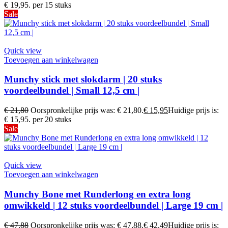
€ 19,95.
per 15 stuks
Sale
Quick view
Toevoegen aan winkelwagen
Munchy stick met slokdarm | 20 stuks
voordeelbundel | Small 12,5 cm |
€
21,80
Oorspronkelijke prijs was: € 21,80.
€
15,95
Huidige prijs is:
€ 15,95.
per 20 stuks
Sale
Quick view
Toevoegen aan winkelwagen
Munchy Bone met Runderlong en extra long
omwikkeld | 12 stuks voordeelbundel | Large 19 cm |
€
47,88
Oorspronkelijke prijs was: € 47,88.
€
42,49
Huidige prijs is: