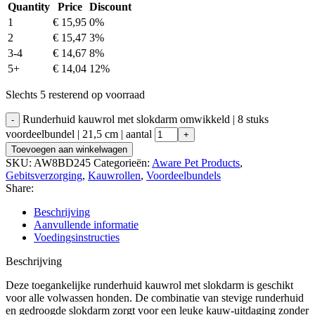
Quantity
Price
Discount
1
€
15,95
0%
2
€
15,47
3%
3-4
€
14,67
8%
5+
€
14,04
12%
Slechts 5 resterend op voorraad
Runderhuid kauwrol met slokdarm omwikkeld | 8 stuks
voordeelbundel | 21,5 cm | aantal
Toevoegen aan winkelwagen
SKU:
AW8BD245
Categorieën:
Aware Pet Products
,
Gebitsverzorging
,
Kauwrollen
,
Voordeelbundels
Share:
Beschrijving
Aanvullende informatie
Voedingsinstructies
Beschrijving
Deze toegankelijke runderhuid kauwrol met slokdarm is geschikt
voor alle volwassen honden. De combinatie van stevige runderhuid
en gedroogde slokdarm zorgt voor een leuke kauw-uitdaging zonder