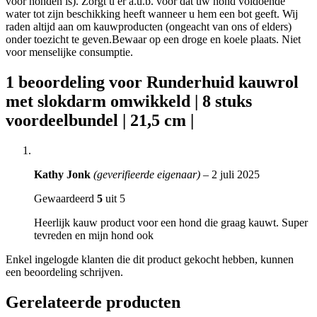
voor honden is). Zorgt u er a.u.b. voor dat uw hond voldoende
water tot zijn beschikking heeft wanneer u hem een bot geeft. Wij
raden altijd aan om kauwproducten (ongeacht van ons of elders)
onder toezicht te geven.Bewaar op een droge en koele plaats. Niet
voor menselijke consumptie.
1 beoordeling voor
Runderhuid kauwrol
met slokdarm omwikkeld | 8 stuks
voordeelbundel | 21,5 cm |
Kathy Jonk
(geverifieerde eigenaar)
–
2 juli 2025
Gewaardeerd
5
uit 5
Heerlijk kauw product voor een hond die graag kauwt. Super
tevreden en mijn hond ook
Enkel ingelogde klanten die dit product gekocht hebben, kunnen
een beoordeling schrijven.
Gerelateerde producten