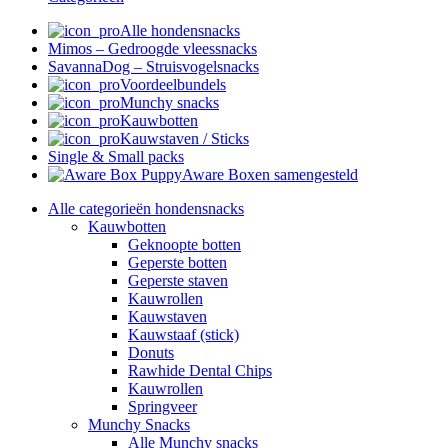
Alle hondensnacks
Mimos – Gedroogde vleessnacks
SavannaDog – Struisvogelsnacks
Voordeelbundels
Munchy snacks
Kauwbotten
Kauwstaven / Sticks
Single & Small packs
Aware Boxen samengesteld
Alle categorieën hondensnacks
Kauwbotten
Geknoopte botten
Geperste botten
Geperste staven
Kauwrollen
Kauwstaven
Kauwstaaf (stick)
Donuts
Rawhide Dental Chips
Kauwrollen
Springveer
Munchy Snacks
Alle Munchy snacks