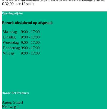
€ 32,90.
per 12 stuks
Openingstijden
Bezoek uitsluitend op afspraak
Maandag
9:00 - 17:00
Dinsdag
9:00 - 17:00
Woensdag
9:00 - 17:00
Donderdag
9:00 - 17:00
Vrijdag
9:00 - 17:00
Aware Pet Products
Argoa GmbH
Neulweg 1