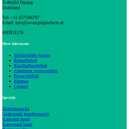
D-86453 Dasing
Duitsland
Tel: +31 657506797
Email: info@awarepetproducts.nl
HRB31176
Meer informatie
Veelgestelde vragen
Retourbeleid
Klachtafhandeling
Algemene voorwaarden
Privacybeleid
Sitemap
Contact
Specials
Hondensnacks
Gedroogde hondensnacks
Kauwbot hond
Kauwstaaf hond