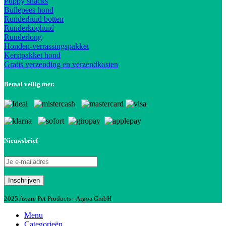
Puppy snacks
Bullepees hond
Runderhuid botten
Runderkophuid
Runderlong
Honden-verrassingspakket
Kerstpakket hond
Gratis verzending en verzendkosten
Betaal veilig met:
Nieuwsbrief
2025 Aware Pet Products - Argoa GmbH
Menu
Categorieën