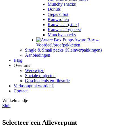
Munchy snacks
Donuts
Geperst bot
Kauwrollen
Kauwstaaf (stick)
Kauwstaaf geperst
Munchy snacks
Aware Box –
Voordeel/proefpakketten
Single & Small packs (Kleinverpakkingen)
Aanbiedingen
Blog
Over ons
Werkwijze
Sociale projecten
Geschiedenis en filosofie
Verkooppunt worden?
Contact
Winkelmandje
Sluit
Selecteer een Afleverpunt