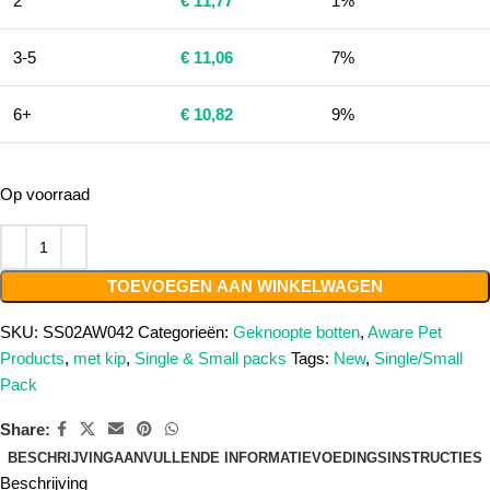
2
€
11,77
1%
3-5
€
11,06
7%
6+
€
10,82
9%
Op voorraad
TOEVOEGEN AAN WINKELWAGEN
SKU:
SS02AW042
Categorieën:
Geknoopte botten
,
Aware Pet
Products
,
met kip
,
Single & Small packs
Tags:
New
,
Single/Small
Pack
Share:
BESCHRIJVING
AANVULLENDE INFORMATIE
VOEDINGSINSTRUCTIES
Beschrijving