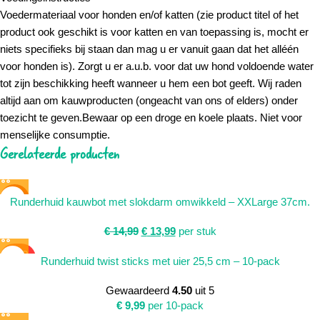
Voedermateriaal voor honden en/of katten (zie product titel of het
product ook geschikt is voor katten en van toepassing is, mocht er
niets specifieks bij staan dan mag u er vanuit gaan dat het alléén
voor honden is). Zorgt u er a.u.b. voor dat uw hond voldoende water
tot zijn beschikking heeft wanneer u hem een bot geeft. Wij raden
altijd aan om kauwproducten (ongeacht van ons of elders) onder
toezicht te geven.Bewaar op een droge en koele plaats. Niet voor
menselijke consumptie.
Gerelateerde producten
SALE
Runderhuid kauwbot met slokdarm omwikkeld – XXLarge 37cm.
€
14,99
€
13,99
per stuk
SOLD
Runderhuid twist sticks met uier 25,5 cm – 10-pack
OUT
Gewaardeerd
4.50
uit 5
€
9,99
per 10-pack