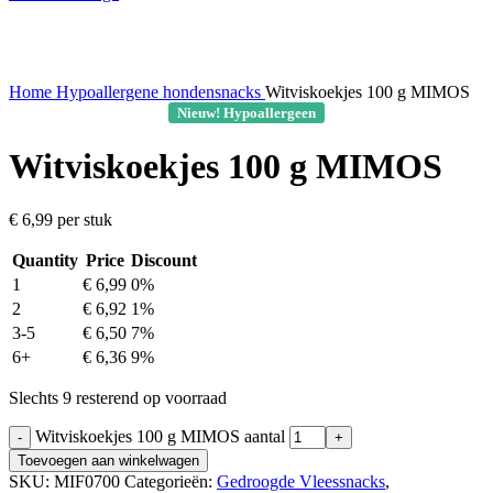
Home
Hypoallergene hondensnacks
Witviskoekjes 100 g MIMOS
Nieuw! Hypoallergeen
Witviskoekjes 100 g MIMOS
€
6,99
per stuk
Quantity
Price
Discount
1
€
6,99
0%
2
€
6,92
1%
3-5
€
6,50
7%
6+
€
6,36
9%
Slechts 9 resterend op voorraad
Witviskoekjes 100 g MIMOS aantal
Toevoegen aan winkelwagen
SKU:
MIF0700
Categorieën:
Gedroogde Vleessnacks
,