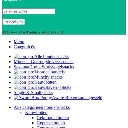
2025 Aware Pet Products - Argoa GmbH
Menu
Categorieën
Alle hondensnacks
Mimos – Gedroogde vleessnacks
SavannaDog – Struisvogelsnacks
Voordeelbundels
Munchy snacks
Kauwbotten
Kauwstaven / Sticks
Single & Small packs
Aware Boxen samengesteld
Alle categorieën hondensnacks
Kauwbotten
Geknoopte botten
Geperste botten
Geperste staven