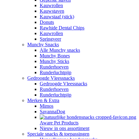
Kauwrollen
Kauwstaven
Kauwstaaf (stick)
Donuts
Rawhide Dental Chips
Kauwrollen
Springveer
Munchy Snacks
Alle Munchy snacks
Munchy Bones
Munchy Sticks
Runderhoeven
Runderluchtpijp
Gedroogde Vleessnacks
Gedroogde Vleessnacks
Runderhoeven
Runderluchtpijp
Merken & Extra
Mimos
SavannaDog
Aware Pet Products
Nieuw in ons assortiment
Speciale snacks & toepassingen