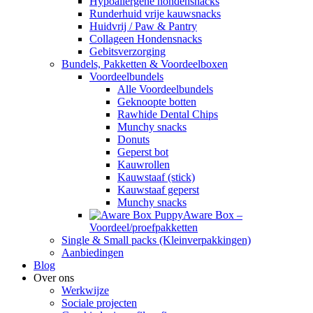
Hypoallergene hondensnacks
Runderhuid vrije kauwsnacks
Huidvrij / Paw & Pantry
Collageen Hondensnacks
Gebitsverzorging
Bundels, Pakketten & Voordeelboxen
Voordeelbundels
Alle Voordeelbundels
Geknoopte botten
Rawhide Dental Chips
Munchy snacks
Donuts
Geperst bot
Kauwrollen
Kauwstaaf (stick)
Kauwstaaf geperst
Munchy snacks
Aware Box –
Voordeel/proefpakketten
Single & Small packs (Kleinverpakkingen)
Aanbiedingen
Blog
Over ons
Werkwijze
Sociale projecten