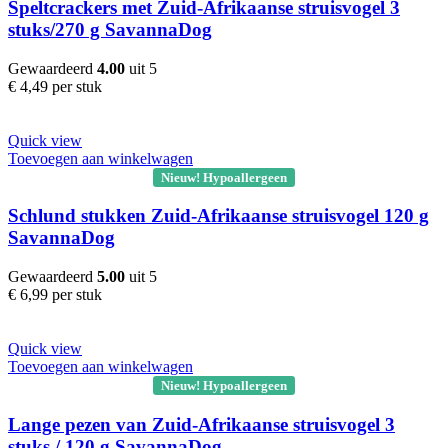
Speltcrackers met Zuid-Afrikaanse struisvogel 3
stuks/270 g SavannaDog
Gewaardeerd
4.00
uit 5
€
4,49
per stuk
Quick view
Toevoegen aan winkelwagen
Nieuw! Hypoallergeen
Schlund stukken Zuid-Afrikaanse struisvogel 120 g
SavannaDog
Gewaardeerd
5.00
uit 5
€
6,99
per stuk
Quick view
Toevoegen aan winkelwagen
Nieuw! Hypoallergeen
Lange pezen van Zuid-Afrikaanse struisvogel 3
stuks / 120 g SavannaDog