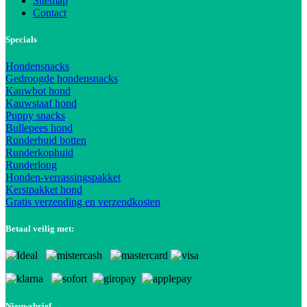
Sitemap
Contact
Specials
Hondensnacks
Gedroogde hondensnacks
Kauwbot hond
Kauwstaaf hond
Puppy snacks
Bullepees hond
Runderhuid botten
Runderkophuid
Runderlong
Honden-verrassingspakket
Kerstpakket hond
Gratis verzending en verzendkosten
Betaal veilig met:
Nieuwsbrief