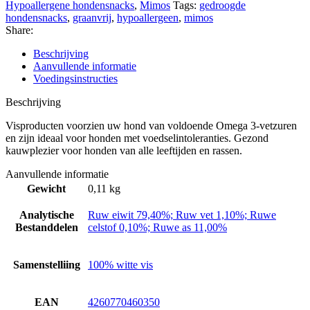
Hypoallergene hondensnacks
,
Mimos
Tags:
gedroogde
hondensnacks
,
graanvrij
,
hypoallergeen
,
mimos
Share:
Beschrijving
Aanvullende informatie
Voedingsinstructies
Beschrijving
Visproducten voorzien uw hond van voldoende Omega 3-vetzuren
en zijn ideaal voor honden met voedselintoleranties. Gezond
kauwplezier voor honden van alle leeftijden en rassen.
Aanvullende informatie
Gewicht
0,11 kg
Analytische
Ruw eiwit 79,40%; Ruw vet 1,10%; Ruwe
Bestanddelen
celstof 0,10%; Ruwe as 11,00%
Samenstelliing
100% witte vis
EAN
4260770460350