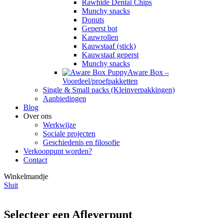
Rawhide Dental Chips
Munchy snacks
Donuts
Geperst bot
Kauwrollen
Kauwstaaf (stick)
Kauwstaaf geperst
Munchy snacks
Aware Box –
Voordeel/proefpakketten
Single & Small packs (Kleinverpakkingen)
Aanbiedingen
Blog
Over ons
Werkwijze
Sociale projecten
Geschiedenis en filosofie
Verkooppunt worden?
Contact
Winkelmandje
Sluit
Selecteer een Afleverpunt