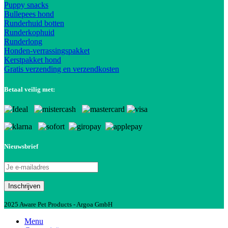
Puppy snacks
Bullepees hond
Runderhuid botten
Runderkophuid
Runderlong
Honden-verrassingspakket
Kerstpakket hond
Gratis verzending en verzendkosten
Betaal veilig met:
Nieuwsbrief
2025 Aware Pet Products - Argoa GmbH
Menu