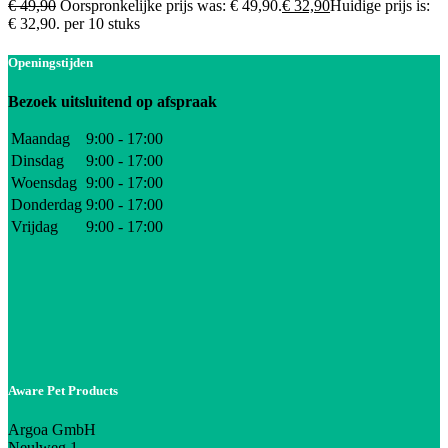
€
49,90
Oorspronkelijke prijs was: € 49,90.
€
32,90
Huidige prijs is:
€ 32,90.
per 10 stuks
Openingstijden
Bezoek uitsluitend op afspraak
Maandag
9:00 - 17:00
Dinsdag
9:00 - 17:00
Woensdag
9:00 - 17:00
Donderdag
9:00 - 17:00
Vrijdag
9:00 - 17:00
Aware Pet Products
Argoa GmbH
Neulweg 1