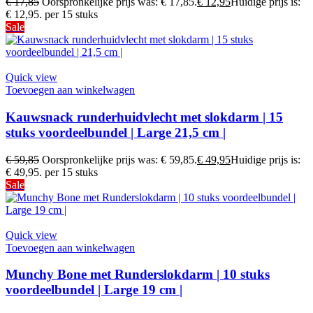
€
17,85
Oorspronkelijke prijs was: € 17,85.
€
12,95
Huidige prijs is:
€ 12,95.
per 15 stuks
Sale
Quick view
Toevoegen aan winkelwagen
Kauwsnack runderhuidvlecht met slokdarm | 15
stuks voordeelbundel | Large 21,5 cm |
€
59,85
Oorspronkelijke prijs was: € 59,85.
€
49,95
Huidige prijs is:
€ 49,95.
per 15 stuks
Sale
Quick view
Toevoegen aan winkelwagen
Munchy Bone met Runderslokdarm | 10 stuks
voordeelbundel | Large 19 cm |