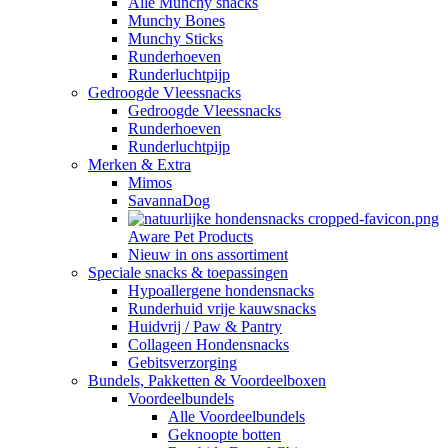
Alle Munchy snacks
Munchy Bones
Munchy Sticks
Runderhoeven
Runderluchtpijp
Gedroogde Vleessnacks
Gedroogde Vleessnacks
Runderhoeven
Runderluchtpijp
Merken & Extra
Mimos
SavannaDog
Aware Pet Products
Nieuw in ons assortiment
Speciale snacks & toepassingen
Hypoallergene hondensnacks
Runderhuid vrije kauwsnacks
Huidvrij / Paw & Pantry
Collageen Hondensnacks
Gebitsverzorging
Bundels, Pakketten & Voordeelboxen
Voordeelbundels
Alle Voordeelbundels
Geknoopte botten