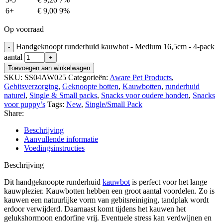
6+
€
9,00
9%
Op voorraad
Handgeknoopt runderhuid kauwbot - Medium 16,5cm - 4-pack
aantal
Toevoegen aan winkelwagen
SKU:
SS04AW025
Categorieën:
Aware Pet Products
,
Gebitsverzorging
,
Geknoopte botten
,
Kauwbotten
,
runderhuid
naturel
,
Single & Small packs
,
Snacks voor oudere honden
,
Snacks
voor puppy’s
Tags:
New
,
Single/Small Pack
Share:
Beschrijving
Aanvullende informatie
Voedingsinstructies
Beschrijving
Dit handgeknoopte runderhuid
kauwbot
is perfect voor het lange
kauwplezier. Kauwbotten hebben een groot aantal voordelen. Zo is
kauwen een natuurlijke vorm van gebitsreiniging, tandplak wordt
erdoor verwijderd. Daarnaast komt tijdens het kauwen het
gelukshormoon endorfine vrij. Eventuele stress kan verdwijnen en