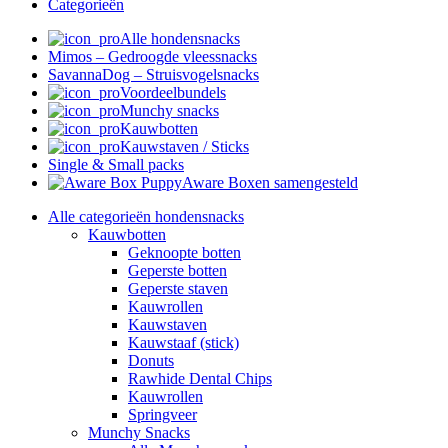
Categorieën
Alle hondensnacks
Mimos – Gedroogde vleessnacks
SavannaDog – Struisvogelsnacks
Voordeelbundels
Munchy snacks
Kauwbotten
Kauwstaven / Sticks
Single & Small packs
Aware Boxen samengesteld
Alle categorieën hondensnacks
Kauwbotten
Geknoopte botten
Geperste botten
Geperste staven
Kauwrollen
Kauwstaven
Kauwstaaf (stick)
Donuts
Rawhide Dental Chips
Kauwrollen
Springveer
Munchy Snacks