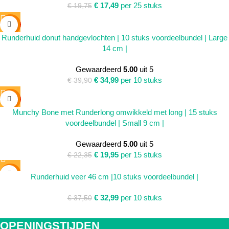
€
17,49
per 25 stuks
€
19,75
SALE
Runderhuid donut handgevlochten | 10 stuks voordeelbundel | Large
14 cm |
Gewaardeerd
5.00
uit 5
€
34,99
per 10 stuks
€
39,90
SALE
Munchy Bone met Runderlong omwikkeld met long | 15 stuks
voordeelbundel | Small 9 cm |
Gewaardeerd
5.00
uit 5
€
19,95
per 15 stuks
€
22,35
SALE
Runderhuid veer 46 cm |10 stuks voordeelbundel |
SOLD
€
32,99
per 10 stuks
OUT
€
37,50
OPENINGSTIJDEN