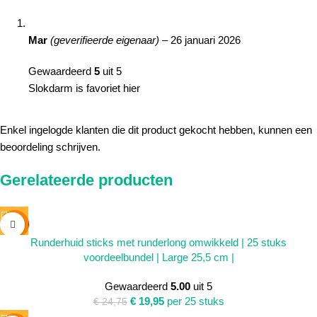
Mar
(geverifieerde eigenaar)
–
26 januari 2026
Gewaardeerd
5
uit 5
Slokdarm is favoriet hier
Enkel ingelogde klanten die dit product gekocht hebben, kunnen een
beoordeling schrijven.
Gerelateerde producten
SALE
Runderhuid sticks met runderlong omwikkeld | 25 stuks
SOLD
voordeelbundel | Large 25,5 cm |
OUT
Gewaardeerd
5.00
uit 5
€
19,95
per 25 stuks
€
24,75