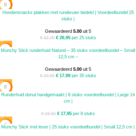
SALE
Hondensnacks plakken met runderuier bedekt | Voordeelbundel 25
stuks |
Gewaardeerd
5.00
uit 5
€
26,95
per 25 stuks
€
32,25
SALE
Munchy Stick runderhuid Naturel – 35 stuks voordeelbundel – Small
12,5 cm –
SOLD
OUT
Gewaardeerd
5.00
uit 5
€
17,99
per 35 stuks
€
20,65
SALE
Runderhuid donut handgemaakt | 8 stuks voordeelbundel | Large 14
SOLD
cm |
OUT
€
17,95
per 8 stuks
€
19,92
SALE
Munchy Stick met lever | 25 stuks voordeelbundel | Small 12,5 cm |