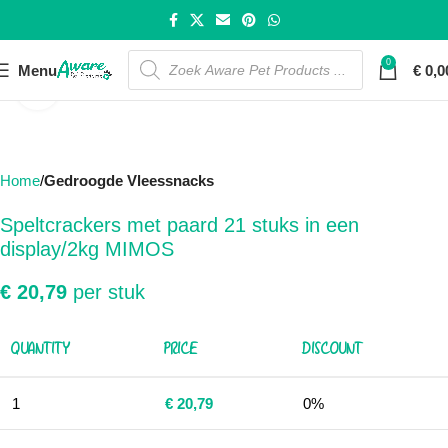
0
Menu
€
0,0
Click to enlarge
Home
Gedroogde Vleessnacks
Speltcrackers met paard 21 stuks in een
display/2kg MIMOS
€
20,79
per stuk
QUANTITY
PRICE
DISCOUNT
1
€
20,79
0%