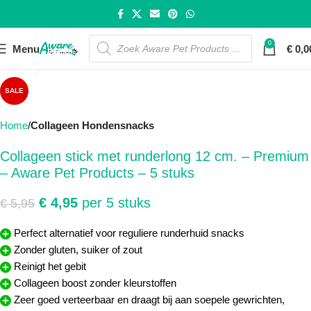
0
Menu
€
0,0
Click to enlarge
SALE
Home
Collageen Hondensnacks
Collageen stick met runderlong 12 cm. – Premium
– Aware Pet Products – 5 stuks
€
4,95
per 5 stuks
€
5,95
Perfect alternatief voor reguliere runderhuid snacks
Zonder gluten, suiker of zout
Reinigt het gebit
Collageen boost zonder kleurstoffen
Zeer goed verteerbaar en draagt bij aan soepele gewrichten,