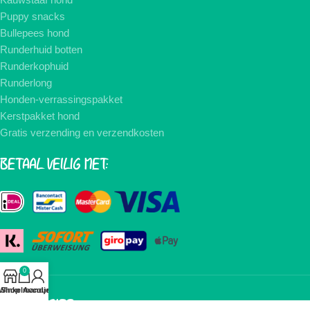
Puppy snacks
Bullepees hond
Runderhuid botten
Runderkophuid
Runderlong
Honden-verrassingspakket
Kerstpakket hond
Gratis verzending en verzendkosten
BETAAL VEILIG MET:
0
Winkelmandje
Shop
Account
NIEUWSBRIEF