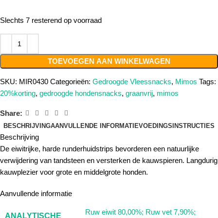
Slechts 7 resterend op voorraad
TOEVOEGEN AAN WINKELWAGEN
SKU:
MIR0430
Categorieën:
Gedroogde Vleessnacks
,
Mimos
Tags:
20%korting
,
gedroogde hondensnacks
,
graanvrij
,
mimos
Share:
BESCHRIJVING
AANVULLENDE INFORMATIE
VOEDINGSINSTRUCTIES
Beschrijving
De eiwitrijke, harde runderhuidstrips bevorderen een natuurlijke
verwijdering van tandsteen en versterken de kauwspieren. Langdurig
kauwplezier voor grote en middelgrote honden.
Aanvullende informatie
Ruw eiwit 80,00%; Ruw vet 7,90%;
ANALYTISCHE