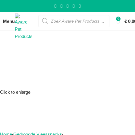
0
Menu
€
0,0
Click to enlarge
Home
Gedroogde Vleessnacks