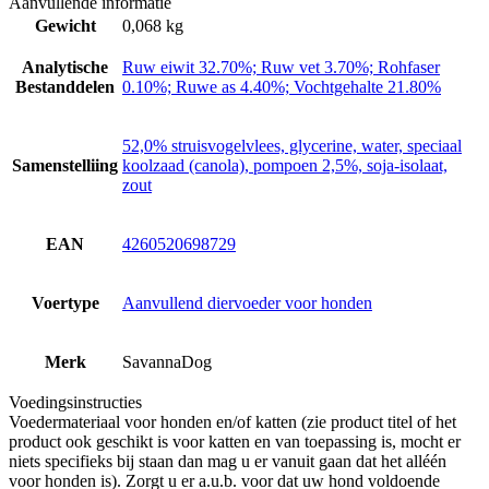
Aanvullende informatie
Gewicht
0,068 kg
Analytische
Ruw eiwit 32.70%; Ruw vet 3.70%; Rohfaser
Bestanddelen
0.10%; Ruwe as 4.40%; Vochtgehalte 21.80%
52,0% struisvogelvlees, glycerine, water, speciaal
Samenstelliing
koolzaad (canola), pompoen 2,5%, soja-isolaat,
zout
EAN
4260520698729
Voertype
Aanvullend diervoeder voor honden
Merk
SavannaDog
Voedingsinstructies
Voedermateriaal voor honden en/of katten (zie product titel of het
product ook geschikt is voor katten en van toepassing is, mocht er
niets specifieks bij staan dan mag u er vanuit gaan dat het alléén
voor honden is). Zorgt u er a.u.b. voor dat uw hond voldoende