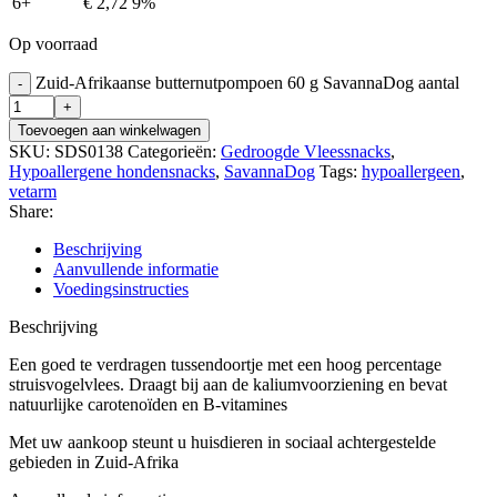
6+
€
2,72
9%
Op voorraad
Zuid-Afrikaanse butternutpompoen 60 g SavannaDog aantal
Toevoegen aan winkelwagen
SKU:
SDS0138
Categorieën:
Gedroogde Vleessnacks
,
Hypoallergene hondensnacks
,
SavannaDog
Tags:
hypoallergeen
,
vetarm
Share:
Beschrijving
Aanvullende informatie
Voedingsinstructies
Beschrijving
Een goed te verdragen tussendoortje met een hoog percentage
struisvogelvlees. Draagt bij aan de kaliumvoorziening en bevat
natuurlijke carotenoïden en B-vitamines
Met uw aankoop steunt u huisdieren in sociaal achtergestelde
gebieden in Zuid-Afrika