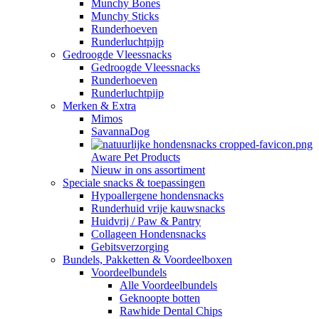
Munchy Bones
Munchy Sticks
Runderhoeven
Runderluchtpijp
Gedroogde Vleessnacks
Gedroogde Vleessnacks
Runderhoeven
Runderluchtpijp
Merken & Extra
Mimos
SavannaDog
Aware Pet Products
Nieuw in ons assortiment
Speciale snacks & toepassingen
Hypoallergene hondensnacks
Runderhuid vrije kauwsnacks
Huidvrij / Paw & Pantry
Collageen Hondensnacks
Gebitsverzorging
Bundels, Pakketten & Voordeelboxen
Voordeelbundels
Alle Voordeelbundels
Geknoopte botten
Rawhide Dental Chips