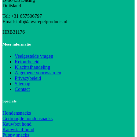
D-86453 Dasing
Duitsland
Tel: +31 657506797
Email: info@awarepetproducts.nl
HRB31176
Meer informatie
Veelgestelde vragen
Retourbeleid
Klachtafhandeling
Algemene voorwaarden
Privacybeleid
Sitemap
Contact
Specials
Hondensnacks
Gedroogde hondensnacks
Kauwbot hond
Kauwstaaf hond
Puppy snacks