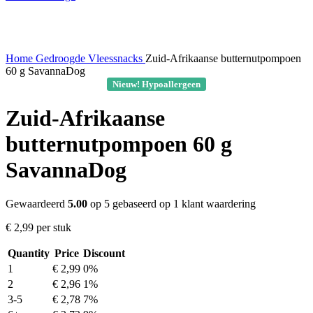
Home
Gedroogde Vleessnacks
Zuid-Afrikaanse butternutpompoen
60 g SavannaDog
Nieuw! Hypoallergeen
Zuid-Afrikaanse
butternutpompoen 60 g
SavannaDog
Gewaardeerd
5.00
op 5 gebaseerd op
1
klant waardering
€
2,99
per stuk
Quantity
Price
Discount
1
€
2,99
0%
2
€
2,96
1%
3-5
€
2,78
7%