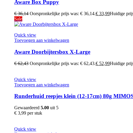
Aware Box Puppy
€
36,14
Oorspronkelijke prijs was: € 36,14.
€
33,99
Huidige prijs
Sale
Quick view
Toevoegen aan winkelwagen
Aware Doorbijtersbox X-Large
€
62,43
Oorspronkelijke prijs was: € 62,43.
€
52,99
Huidige prijs
Quick view
Toevoegen aan winkelwagen
Runderhuid reepjes klein (12-17cm) 80g MIMO
Gewaardeerd
5.00
uit 5
€
3,99
per stuk
Quick view