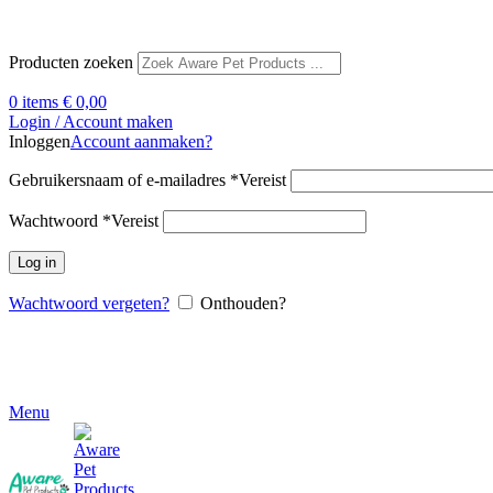
Producten zoeken
0
items
€
0,00
Login / Account maken
Inloggen
Account aanmaken?
Gebruikersnaam of e-mailadres
*
Vereist
Wachtwoord
*
Vereist
Log in
Wachtwoord vergeten?
Onthouden?
Menu