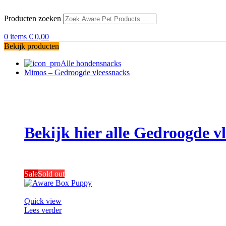
Producten zoeken
0
items
€
0,00
Bekijk producten
Alle hondensnacks
Mimos – Gedroogde vleessnacks
Bekijk hier alle Gedroogde 
Sale
Sold out
Quick view
Lees verder