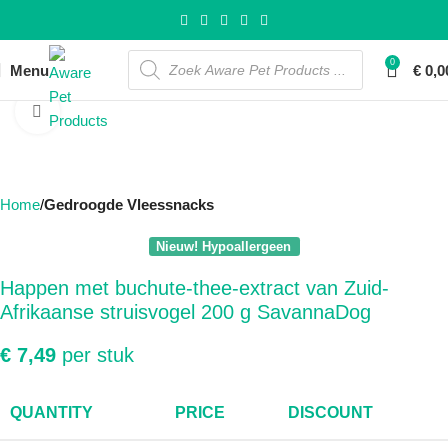
0
Menu
€
0,0
Click to enlarge
Home
Gedroogde Vleessnacks
Nieuw! Hypoallergeen
Happen met buchute-thee-extract van Zuid-
Afrikaanse struisvogel 200 g SavannaDog
€
7,49
per stuk
QUANTITY
PRICE
DISCOUNT