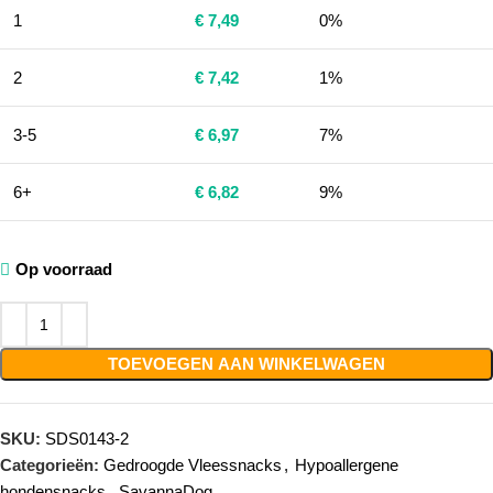
1
€
7,49
0%
2
€
7,42
1%
3-5
€
6,97
7%
6+
€
6,82
9%
Op voorraad
TOEVOEGEN AAN WINKELWAGEN
SKU:
SDS0143-2
Categorieën:
Gedroogde Vleessnacks
,
Hypoallergene
hondensnacks
,
SavannaDog