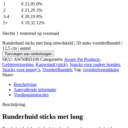
1
€
21,95
0%
2
€
21,29
3%
3-4
€
20,19
8%
5+
€
19,32
12%
Slechts 1 resterend op voorraad
Runderhuid sticks met long omwikkeld | 50 stuks voordeelbundel |
12,5 cm | aantal
Toevoegen aan winkelwagen
SKU:
AW50BD100
Categorieën:
Aware Pet Products
,
Gebitsverzorging
,
Kauwstaaf (stick)
,
Snacks voor oudere honden
,
Snacks voor puppy’s
,
Voordeelbundels
Tag:
voordeelverpakking
Share:
Beschrijving
Aanvullende informatie
Voedingsinstructies
Beschrijving
Runderhuid sticks met long