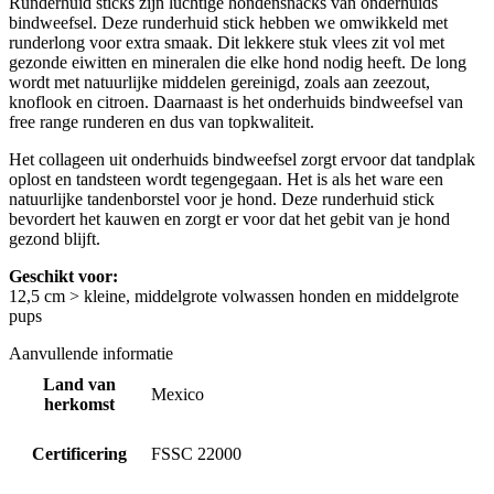
Runderhuid sticks zijn luchtige hondensnacks van onderhuids
bindweefsel. Deze runderhuid stick hebben we omwikkeld met
runderlong voor extra smaak. Dit lekkere stuk vlees zit vol met
gezonde eiwitten en mineralen die elke hond nodig heeft. De long
wordt met natuurlijke middelen gereinigd, zoals aan zeezout,
knoflook en citroen. Daarnaast is het onderhuids bindweefsel van
free range runderen en dus van topkwaliteit.
Het collageen uit onderhuids bindweefsel zorgt ervoor dat tandplak
oplost en tandsteen wordt tegengegaan. Het is als het ware een
natuurlijke tandenborstel voor je hond. Deze runderhuid stick
bevordert het kauwen en zorgt er voor dat het gebit van je hond
gezond blijft.
Geschikt voor:
12,5 cm > kleine, middelgrote volwassen honden en middelgrote
pups
Aanvullende informatie
Land van
Mexico
herkomst
Certificering
FSSC 22000