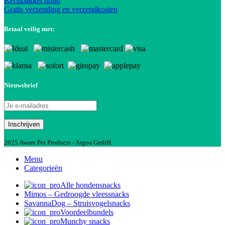
Kerstpakket hond
Gratis verzending en verzendkosten
Betaal veilig met:
Nieuwsbrief
2025 Aware Pet Products - Argoa GmbH
Menu
Categorieën
Alle hondensnacks
Mimos – Gedroogde vleessnacks
SavannaDog – Struisvogelsnacks
Voordeelbundels
Munchy snacks