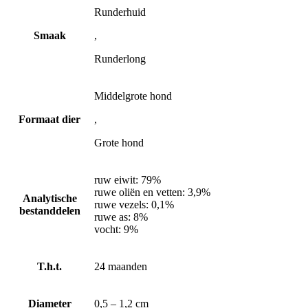
Runderhuid
Smaak
,
Runderlong
Middelgrote hond
Formaat dier
,
Grote hond
ruw eiwit: 79%
ruwe oliën en vetten: 3,9%
Analytische
ruwe vezels: 0,1%
bestanddelen
ruwe as: 8%
vocht: 9%
T.h.t.
24 maanden
Diameter
0,5 – 1,2 cm