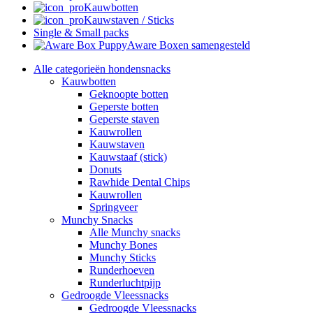
Kauwbotten
Kauwstaven / Sticks
Single & Small packs
Aware Boxen samengesteld
Alle categorieën hondensnacks
Kauwbotten
Geknoopte botten
Geperste botten
Geperste staven
Kauwrollen
Kauwstaven
Kauwstaaf (stick)
Donuts
Rawhide Dental Chips
Kauwrollen
Springveer
Munchy Snacks
Alle Munchy snacks
Munchy Bones
Munchy Sticks
Runderhoeven
Runderluchtpijp
Gedroogde Vleessnacks
Gedroogde Vleessnacks