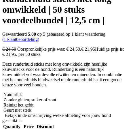
omwikkeld | 50 stuks
voordeelbundel | 12,5 cm |
Gewaardeerd
5.00
op 5 gebaseerd op
1
klant waardering
(
1
klantbeoordeling)
€
24,50
Oorspronkelijke prijs was: € 24,50.
€
21,95
Huidige prijs is:
€ 21,95.
per 50 stuks
Deze runderhuid sticks met long omwikkeld zijn heerlijke
kauwsnacks voor de hond. Runderlong is een natuurlijk
kauwmiddel vol waardevolle eiwitten en mineralen. In combinatie
met het onderhuids bindweefsel uit de runderhuid is dit een goede
keuze voor veel honden.
Natuurlijk
Zonder gluten, suiker of zout
Reinigt het gebit
Geurt niet sterk
Bekijk in de omschrijving welke afmeting voor jouw hond
geschikt is
Quantity
Price
Discount