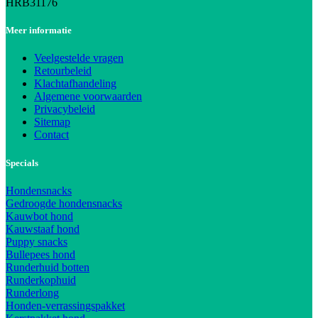
HRB31176
Meer informatie
Veelgestelde vragen
Retourbeleid
Klachtafhandeling
Algemene voorwaarden
Privacybeleid
Sitemap
Contact
Specials
Hondensnacks
Gedroogde hondensnacks
Kauwbot hond
Kauwstaaf hond
Puppy snacks
Bullepees hond
Runderhuid botten
Runderkophuid
Runderlong
Honden-verrassingspakket