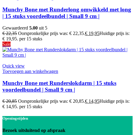
Munchy Bone met Runderlong omwikkeld met long
| 15 stuks voordeelbundel | Small 9 cm |
Gewaardeerd
5.00
uit 5
€
22,35
Oorspronkelijke prijs was: € 22,35.
€
19,95
Huidige prijs is:
€ 19,95.
per 15 stuks
Sale
Quick view
Toevoegen aan winkelwagen
Munchy Bone met Runderslokdarm | 15 stuks
voordeelbundel | Small 9 cm |
€
20,85
Oorspronkelijke prijs was: € 20,85.
€
14,95
Huidige prijs is:
€ 14,95.
per 15 stuks
Openingstijden
Bezoek uitsluitend op afspraak