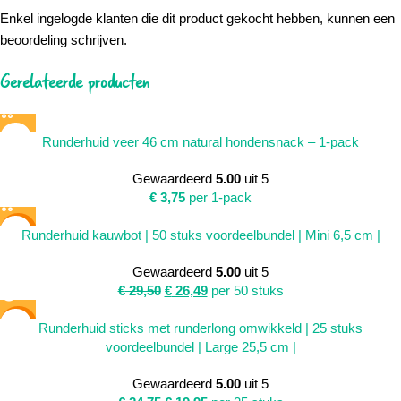
Enkel ingelogde klanten die dit product gekocht hebben, kunnen een
beoordeling schrijven.
Gerelateerde producten
Runderhuid veer 46 cm natural hondensnack – 1-pack
Gewaardeerd
5.00
uit 5
€
3,75
per 1-pack
SALE
Runderhuid kauwbot | 50 stuks voordeelbundel | Mini 6,5 cm |
Gewaardeerd
5.00
uit 5
€
29,50
€
26,49
per 50 stuks
SALE
Runderhuid sticks met runderlong omwikkeld | 25 stuks
voordeelbundel | Large 25,5 cm |
SOLD
OUT
Gewaardeerd
5.00
uit 5