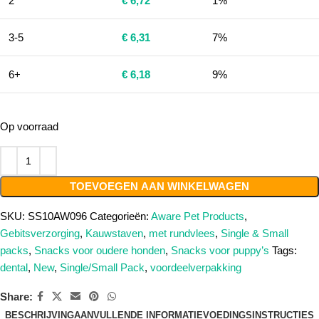
2
€
6,72
1%
3-5
€
6,31
7%
6+
€
6,18
9%
Op voorraad
TOEVOEGEN AAN WINKELWAGEN
SKU:
SS10AW096
Categorieën:
Aware Pet Products
,
Gebitsverzorging
,
Kauwstaven
,
met rundvlees
,
Single & Small
packs
,
Snacks voor oudere honden
,
Snacks voor puppy’s
Tags:
dental
,
New
,
Single/Small Pack
,
voordeelverpakking
Share:
BESCHRIJVING
AANVULLENDE INFORMATIE
VOEDINGSINSTRUCTIES