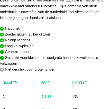
Deze runderhuid stick met rundvlees van 12,5 cm is met de hand
omwikkeld met smakelijk rundvlees. Hij is gemaakt van sterk
onderhuids bindweefsel van de runderhuid. Het vlees heeft een
lekkere geur, geen hond zal dit afslaan!
Natuurlijk
Zonder gluten, suiker of zout
Reinigt het gebit
Lang kauwplezier
Geurt niet sterk
Geschikt voor kleine en middelgrote honden, zowel pup als
volwassen
Niet geschikt voor grote honden
QUANTITY
PRICE
DISCOUNT
1
€
6,79
0%