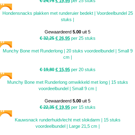
€
24,75
€
19,95
per 25 stuks
SALE
Hondensnacks plakken met runderuier bedekt | Voordeelbundel 25
stuks |
Gewaardeerd
5.00
uit 5
€
32,25
€
26,95
per 25 stuks
SALE
Munchy Bone met Runderlong | 20 stuks voordeelbundel | Small 9
cm |
€
19,80
€
15,95
per 20 stuks
SALE
Munchy Bone met Runderlong omwikkeld met long | 15 stuks
voordeelbundel | Small 9 cm |
Gewaardeerd
5.00
uit 5
€
22,35
€
19,95
per 15 stuks
SALE
Kauwsnack runderhuidvlecht met slokdarm | 15 stuks
voordeelbundel | Large 21,5 cm |