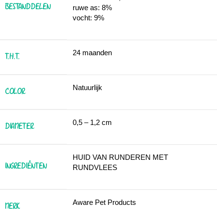
BESTANDDELEN
ruwe as: 8%
vocht: 9%
24 maanden
T.H.T.
Natuurlijk
COLOR
0,5 – 1,2 cm
DIAMETER
HUID VAN RUNDEREN MET
INGREDIËNTEN
RUNDVLEES
Aware Pet Products
MERK