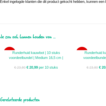
Enkel ingelogde klanten die dit product gekocht hebben, kunnen een 
Je zou ook kunnen houden van …
LEES VERDER
TOEVOEGEN AAN 
Runderhuid kauwbot | 10 stuks
Runderhuid ka
SALE
SALE
voordeelbundel | Medium 16,5 cm |
voordeelbundel
SOLD
OUT
€
20,99
per 10 stuks
€
20
€
23,80
€
23,80
Gerelateerde producten