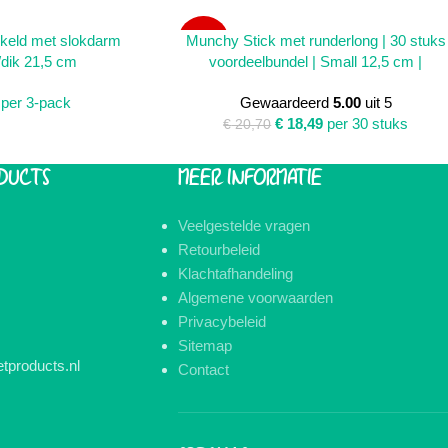
WINKELWAGEN
TOEVOEGEN AAN WINKELWAGEN
keld met slokdarm
Munchy Stick met runderlong | 30 stuks
SALE
dik 21,5 cm
voordeelbundel | Small 12,5 cm |
per 3-pack
Gewaardeerd
5.00
uit 5
€
18,49
per 30 stuks
€
20,70
DUCTS
MEER INFORMATIE
Veelgestelde vragen
Retourbeleid
Klachtafhandeling
Algemene voorwaarden
Privacybeleid
Sitemap
tproducts.nl
Contact