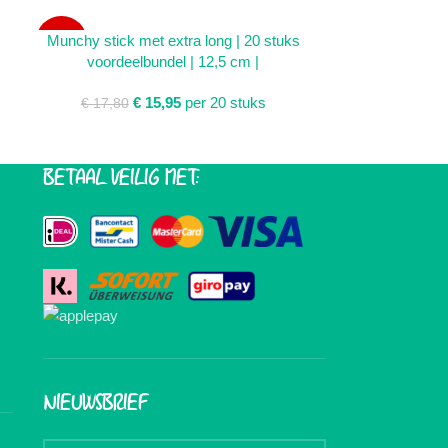
TOEVOEGEN AAN WINKELWAGEN
TOEVOEGEN AA
Munchy stick met extra long | 20 stuks
Runderhuid 
SALE
SALE
voordeelbundel | 12,5 cm |
omwikkeld | 8 s
€
15,95
per 20 stuks
€
17,80
€
18,00
BETAAL VEILIG MET:
NIEUWSBRIEF