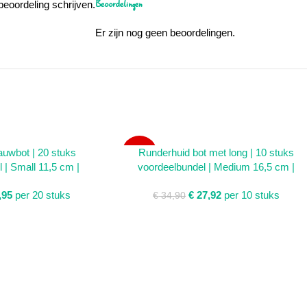
Beoordelingen
beoordeling schrijven.
Er zijn nog geen beoordelingen.
WINKELWAGEN
TOEVOEGEN AAN WINKELWAGEN
uwbot | 20 stuks
Runderhuid bot met long | 10 stuks
SALE
 | Small 11,5 cm |
voordeelbundel | Medium 16,5 cm |
,95
per 20 stuks
€
27,92
per 10 stuks
€
34,90