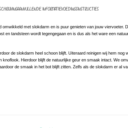
SCHRIJVING
AANVULLENDE INFORMATIE
VOEDINGSINSTRUCTIES
 omwikkeld met slokdarm en is puur genieten van jouw viervoeter. D
lost en tandsteen wordt tegengegaan en is dus als het ware een natuur
or de slokdarm heel schoon blijft. Uiteraard reinigen wij hem nog wel
en knoflook. Hierdoor blijft de natuurlijke geur en smaak intact. We 
rdoor de smaak in het bot blijft zitten. Zelfs als de slokdarm er al v