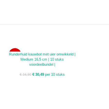
TOEVOEGEN AAN WINKELWAGEN
TOEVOEGEN AA
Runderhuid kauwbot met uier omwikkeld |
Runderhuid
SALE
SALE
Medium 16,5 cm | 10 stuks
omwikkeld | 1
voordeelbundel |
La
€
30,49
per 10 stuks
Gewaa
€
34,90
€
€
43,95