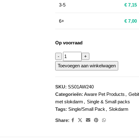
3-5
€
7,15
6+
€
7,00
Op voorraad
Toevoegen aan winkelwagen
SKU:
SS01AW240
Categorieën:
Aware Pet Products
,
Gebi
met slokdarm
,
Single & Small packs
Tags:
Single/Small Pack
,
Slokdarm
Share: