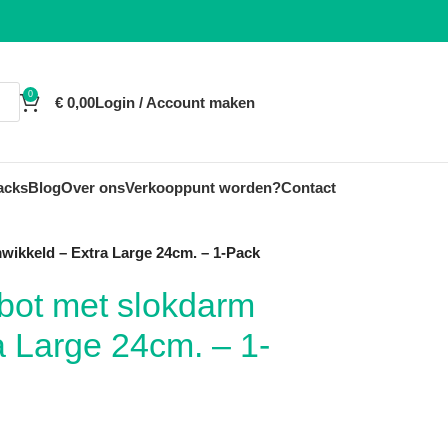
0
€
0,00
Login / Account maken
acks
Blog
Over ons
Verkooppunt worden?
Contact
ikkeld – Extra Large 24cm. – 1-Pack
bot met slokdarm
 Large 24cm. – 1-