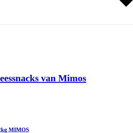
vleessnacks van Mimos
ay/2kg MIMOS