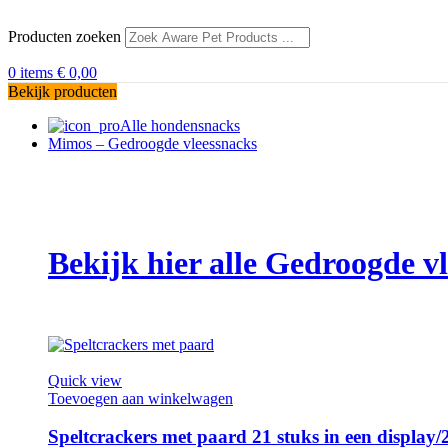
Producten zoeken
0
items
€
0,00
Bekijk producten
Alle hondensnacks
Mimos – Gedroogde vleessnacks
Bekijk hier alle Gedroogde 
Quick view
Toevoegen aan winkelwagen
Speltcrackers met paard 21 stuks in een displ