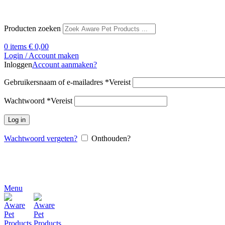
Producten zoeken
0
items
€
0,00
Login / Account maken
Inloggen
Account aanmaken?
Gebruikersnaam of e-mailadres
*
Vereist
Wachtwoord
*
Vereist
Log in
Wachtwoord vergeten?
Onthouden?
Menu