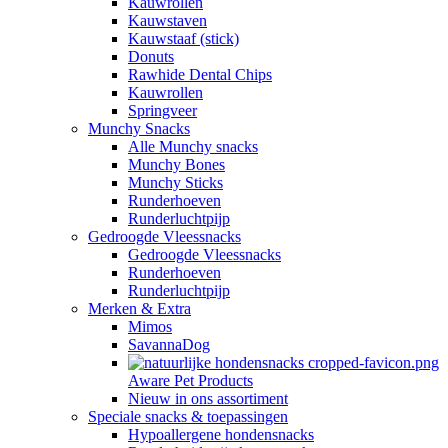
Kauwrollen
Kauwstaven
Kauwstaaf (stick)
Donuts
Rawhide Dental Chips
Kauwrollen
Springveer
Munchy Snacks
Alle Munchy snacks
Munchy Bones
Munchy Sticks
Runderhoeven
Runderluchtpijp
Gedroogde Vleessnacks
Gedroogde Vleessnacks
Runderhoeven
Runderluchtpijp
Merken & Extra
Mimos
SavannaDog
Aware Pet Products
Nieuw in ons assortiment
Speciale snacks & toepassingen
Hypoallergene hondensnacks