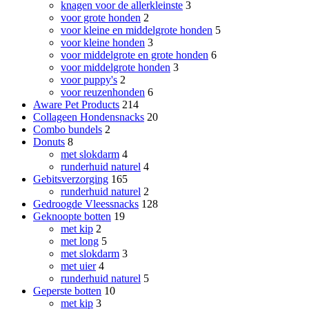
knagen voor de allerkleinste
3
voor grote honden
2
voor kleine en middelgrote honden
5
voor kleine honden
3
voor middelgrote en grote honden
6
voor middelgrote honden
3
voor puppy's
2
voor reuzenhonden
6
Aware Pet Products
214
Collageen Hondensnacks
20
Combo bundels
2
Donuts
8
met slokdarm
4
runderhuid naturel
4
Gebitsverzorging
165
runderhuid naturel
2
Gedroogde Vleessnacks
128
Geknoopte botten
19
met kip
2
met long
5
met slokdarm
3
met uier
4
runderhuid naturel
5
Geperste botten
10
met kip
3