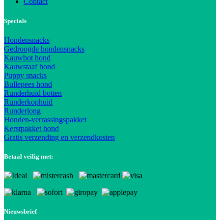
Contact
Specials
Hondensnacks
Gedroogde hondensnacks
Kauwbot hond
Kauwstaaf hond
Puppy snacks
Bullepees hond
Runderhuid botten
Runderkophuid
Runderlong
Honden-verrassingspakket
Kerstpakket hond
Gratis verzending en verzendkosten
Betaal veilig met:
Nieuwsbrief