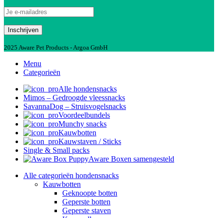
2025 Aware Pet Products - Argoa GmbH
Menu
Categorieën
Alle hondensnacks
Mimos – Gedroogde vleessnacks
SavannaDog – Struisvogelsnacks
Voordeelbundels
Munchy snacks
Kauwbotten
Kauwstaven / Sticks
Single & Small packs
Aware Boxen samengesteld
Alle categorieën hondensnacks
Kauwbotten
Geknoopte botten
Geperste botten
Geperste staven