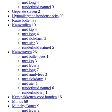
met long
4
runderhuid naturel
3
Geperste staven
2
Hypoallergene hondensnacks
89
Kauwbotten
38
Kauwrollen
19
met kip
4
met long
4
met slokdarm
3
met uier
3
runderhuid naturel
5
Kauwstaven
26
met bullenpees
1
met kip
3
met lever
3
met long
7
met rundvlees
3
met slokdarm
1
met uier
1
runderhuid naturel
6
runderhuidvrij
1
Kerstpakketten voor honden
16
Mimos
69
Munchy Bones
9
met lever
2