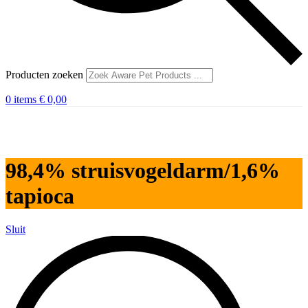
Producten zoeken
0
items
€
0,00
98,4% struisvogeldarm/1,6%
tapioca
Sluit