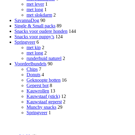
met lever
1
met long
1
met slokdarm
2
SavannaDog
90
Single & Small packs
89
Snacks voor oudere honden
144
Snacks voor puppy’s
124
Springveer
6
met kip
2
met long
2
runderhuid naturel
2
Voordeelbundels
90
Chips
7
Donuts
4
Geknoopte botten
16
Geperst bot
8
Kauwrollen
13
Kauwstaaf (stick)
12
Kauwstaaf geperst
2
Munchy snacks
29
Springveer
1
Prijs