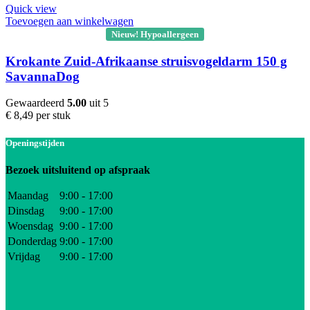
Quick view
Toevoegen aan winkelwagen
Nieuw! Hypoallergeen
Krokante Zuid-Afrikaanse struisvogeldarm 150 g
SavannaDog
Gewaardeerd
5.00
uit 5
€
8,49
per stuk
Openingstijden
Bezoek uitsluitend op afspraak
Maandag
9:00 - 17:00
Dinsdag
9:00 - 17:00
Woensdag
9:00 - 17:00
Donderdag
9:00 - 17:00
Vrijdag
9:00 - 17:00