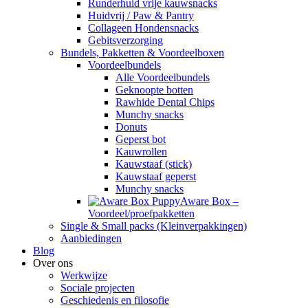
Runderhuid vrije kauwsnacks
Huidvrij / Paw & Pantry
Collageen Hondensnacks
Gebitsverzorging
Bundels, Pakketten & Voordeelboxen
Voordeelbundels
Alle Voordeelbundels
Geknoopte botten
Rawhide Dental Chips
Munchy snacks
Donuts
Geperst bot
Kauwrollen
Kauwstaaf (stick)
Kauwstaaf geperst
Munchy snacks
Aware Box –
Voordeel/proefpakketten
Single & Small packs (Kleinverpakkingen)
Aanbiedingen
Blog
Over ons
Werkwijze
Sociale projecten
Geschiedenis en filosofie