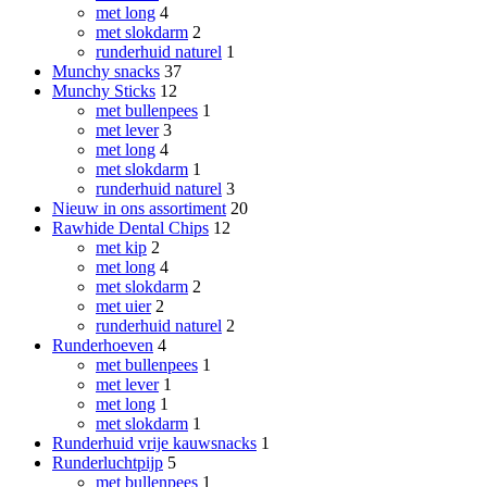
met long
4
met slokdarm
2
runderhuid naturel
1
Munchy snacks
37
Munchy Sticks
12
met bullenpees
1
met lever
3
met long
4
met slokdarm
1
runderhuid naturel
3
Nieuw in ons assortiment
20
Rawhide Dental Chips
12
met kip
2
met long
4
met slokdarm
2
met uier
2
runderhuid naturel
2
Runderhoeven
4
met bullenpees
1
met lever
1
met long
1
met slokdarm
1
Runderhuid vrije kauwsnacks
1
Runderluchtpijp
5
met bullenpees
1