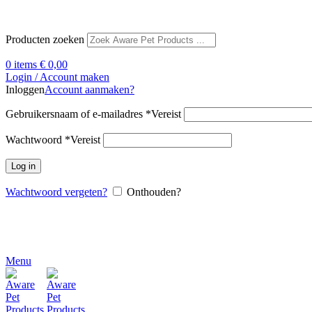
Producten zoeken
0
items
€
0,00
Login / Account maken
Inloggen
Account aanmaken?
Gebruikersnaam of e-mailadres
*
Vereist
Wachtwoord
*
Vereist
Log in
Wachtwoord vergeten?
Onthouden?
Menu