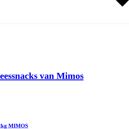
vleessnacks van Mimos
ay/2kg MIMOS