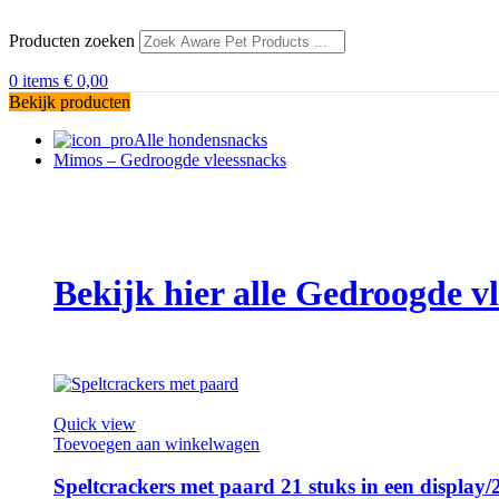
Producten zoeken
0
items
€
0,00
Bekijk producten
Alle hondensnacks
Mimos – Gedroogde vleessnacks
Bekijk hier alle Gedroogde 
Quick view
Toevoegen aan winkelwagen
Speltcrackers met paard 21 stuks in een displ