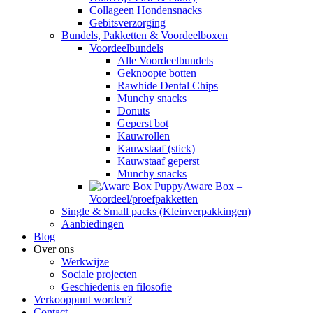
Collageen Hondensnacks
Gebitsverzorging
Bundels, Pakketten & Voordeelboxen
Voordeelbundels
Alle Voordeelbundels
Geknoopte botten
Rawhide Dental Chips
Munchy snacks
Donuts
Geperst bot
Kauwrollen
Kauwstaaf (stick)
Kauwstaaf geperst
Munchy snacks
Aware Box –
Voordeel/proefpakketten
Single & Small packs (Kleinverpakkingen)
Aanbiedingen
Blog
Over ons
Werkwijze
Sociale projecten
Geschiedenis en filosofie
Verkooppunt worden?
Contact