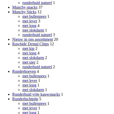
runderhuid naturel
1
Munchy snacks
37
Munchy Sticks
12
met bullenpees
1
met lever
3
met long
4
met slokdarm
1
runderhuid naturel
3
Nieuw in ons assortiment
20
Rawhide Dental Chips
12
met kip
2
met long
4
met slokdarm
2
met uier
2
runderhuid naturel
2
Runderhoeven
4
met bullenpees
1
met lever
1
met long
1
met slokdarm
1
Runderhuid vrije kauwsnacks
1
Runderluchtpijp
5
met bullenpees
1
met lever
1
met long
1