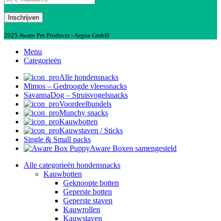
2025 Aware Pet Products - Argoa GmbH
Menu
Categorieën
Alle hondensnacks
Mimos – Gedroogde vleessnacks
SavannaDog – Struisvogelsnacks
Voordeelbundels
Munchy snacks
Kauwbotten
Kauwstaven / Sticks
Single & Small packs
Aware Boxen samengesteld
Alle categorieën hondensnacks
Kauwbotten
Geknoopte botten
Geperste botten
Geperste staven
Kauwrollen
Kauwstaven