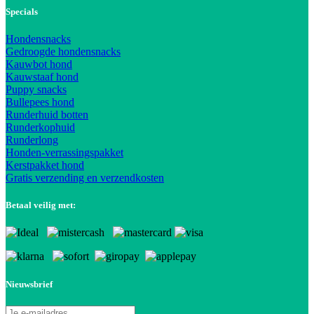
Specials
Hondensnacks
Gedroogde hondensnacks
Kauwbot hond
Kauwstaaf hond
Puppy snacks
Bullepees hond
Runderhuid botten
Runderkophuid
Runderlong
Honden-verrassingspakket
Kerstpakket hond
Gratis verzending en verzendkosten
Betaal veilig met:
Nieuwsbrief