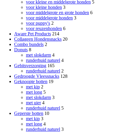
voor kleine en middelgrote honden
5
voor kleine honden
3
voor middelgrote en grote honden
6
voor middelgrote honden
3
voor puppy's
2
voor reuzenhonden
6
Aware Pet Products
214
Collageen Hondensnacks
20
Combo bundels
2
Donuts
8
met slokdarm
4
runderhuid naturel
4
Gebitsverzorging
165
runderhuid naturel
2
Gedroogde Vleessnacks
128
Geknoopte botten
19
met kip
2
met long
5
met slokdarm
3
met uier
4
runderhuid naturel
5
Geperste botten
10
met kip
3
met long
4
runderhuid naturel
3