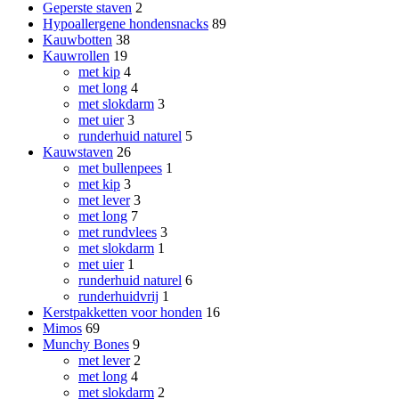
Geperste staven
2
Hypoallergene hondensnacks
89
Kauwbotten
38
Kauwrollen
19
met kip
4
met long
4
met slokdarm
3
met uier
3
runderhuid naturel
5
Kauwstaven
26
met bullenpees
1
met kip
3
met lever
3
met long
7
met rundvlees
3
met slokdarm
1
met uier
1
runderhuid naturel
6
runderhuidvrij
1
Kerstpakketten voor honden
16
Mimos
69
Munchy Bones
9
met lever
2
met long
4
met slokdarm
2