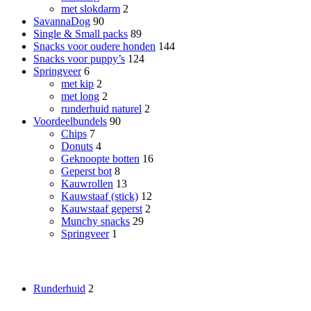
met slokdarm
2
SavannaDog
90
Single & Small packs
89
Snacks voor oudere honden
144
Snacks voor puppy’s
124
Springveer
6
met kip
2
met long
2
runderhuid naturel
2
Voordeelbundels
90
Chips
7
Donuts
4
Geknoopte botten
16
Geperst bot
8
Kauwrollen
13
Kauwstaaf (stick)
12
Kauwstaaf geperst
2
Munchy snacks
29
Springveer
1
Smaak
Runderhuid
2