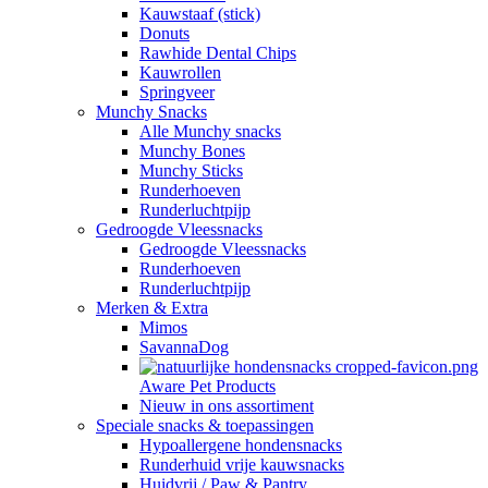
Kauwstaaf (stick)
Donuts
Rawhide Dental Chips
Kauwrollen
Springveer
Munchy Snacks
Alle Munchy snacks
Munchy Bones
Munchy Sticks
Runderhoeven
Runderluchtpijp
Gedroogde Vleessnacks
Gedroogde Vleessnacks
Runderhoeven
Runderluchtpijp
Merken & Extra
Mimos
SavannaDog
Aware Pet Products
Nieuw in ons assortiment
Speciale snacks & toepassingen
Hypoallergene hondensnacks
Runderhuid vrije kauwsnacks
Huidvrij / Paw & Pantry