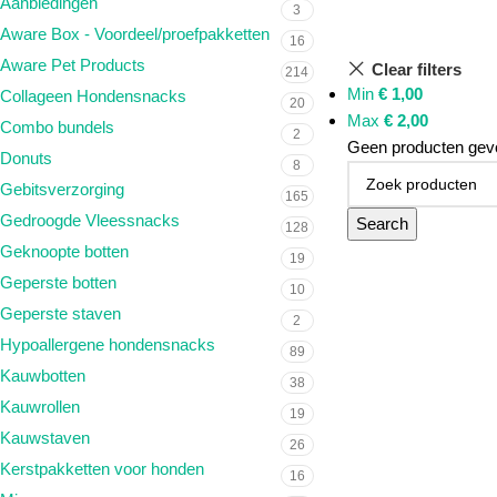
Aanbiedingen
3
Aware Box - Voordeel/proefpakketten
16
Aware Pet Products
Clear filters
214
Min
€
1,00
Collageen Hondensnacks
20
Max
€
2,00
Combo bundels
2
Geen producten gevo
Donuts
8
Gebitsverzorging
165
Gedroogde Vleessnacks
Search
128
Geknoopte botten
19
Geperste botten
10
Geperste staven
2
Hypoallergene hondensnacks
89
Kauwbotten
38
Kauwrollen
19
Kauwstaven
26
Kerstpakketten voor honden
16