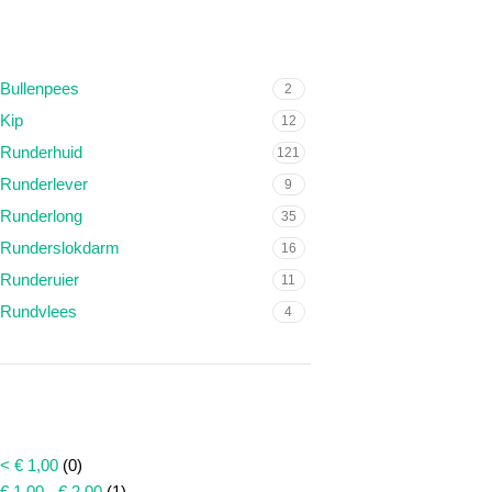
SMAAK
Bullenpees
2
Kip
12
Runderhuid
121
Runderlever
9
Runderlong
35
Runderslokdarm
16
Runderuier
11
Rundvlees
4
PRIJS
< € 1,00
(0)
€ 1,00 - € 2,00
(1)