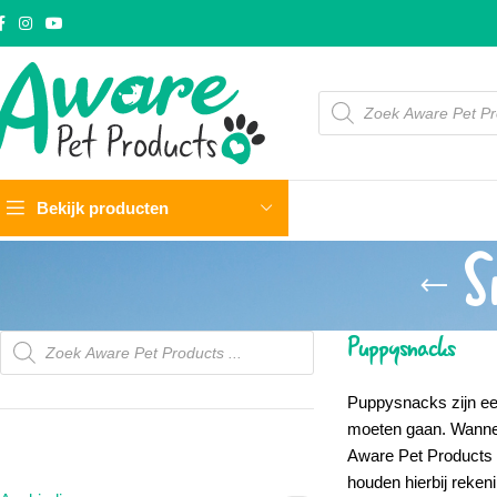
Bekijk producten
S
Puppysnacks
Puppysnacks
zijn e
moeten gaan. Wannee
PRODUCTCATEGORIEËN
Aware Pet Products
houden hierbij reken