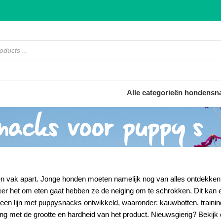
Alle categorieën hondensn
nacks voor puppy’s
en vak apart. Jonge honden moeten namelijk nog van alles ontdekk
r het om eten gaat hebben ze de neiging om te schrokken. Dit kan e
een lijn met
puppysnacks
ontwikkeld, waaronder:
kauwbotten, train
ing met de grootte en hardheid van het product. Nieuwsgierig? Bekij