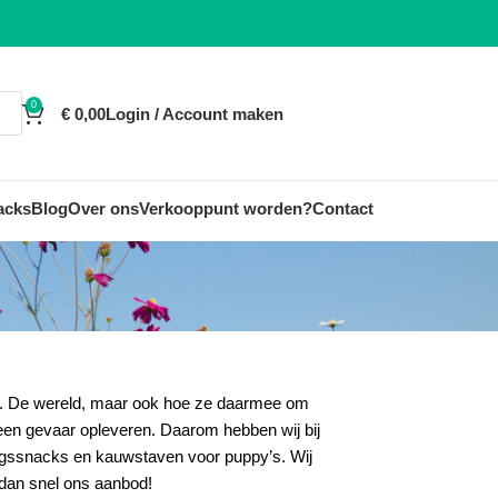
0
€
0,00
Login / Account maken
acks
Blog
Over ons
Verkooppunt worden?
Contact
en. De wereld, maar ook hoe ze daarmee om
en gevaar opleveren. Daarom hebben wij bij
ingssnacks
en
kauwstaven
voor
puppy’s
. Wij
k dan snel ons aanbod!