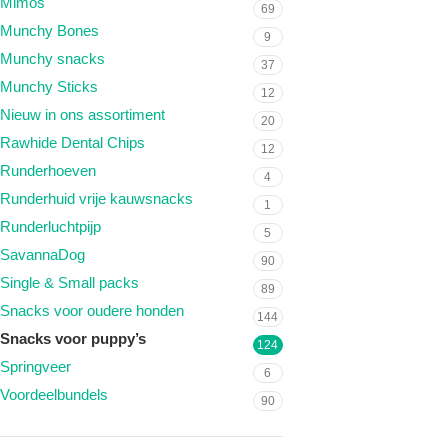
Mimos
69
Munchy Bones
9
Munchy snacks
37
Munchy Sticks
12
Nieuw in ons assortiment
20
Rawhide Dental Chips
12
Runderhoeven
4
Runderhuid vrije kauwsnacks
1
Runderluchtpijp
5
SavannaDog
90
Single & Small packs
89
Snacks voor oudere honden
144
Snacks voor puppy’s
124
Springveer
6
Voordeelbundels
90