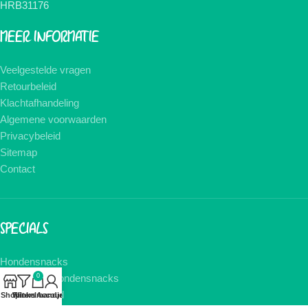
HRB31176
MEER INFORMATIE
Veelgestelde vragen
Retourbeleid
Klachtafhandeling
Algemene voorwaarden
Privacybeleid
Sitemap
Contact
SPECIALS
Hondensnacks
Gedroogde hondensnacks
0
Kauwbot hond
Shop
Winkelmandje
Filters
Account