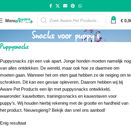
0
Menu
€
0,0
Snacks voor puppy’s
Puppysnacks
Puppysnacks
zijn een vak apart. Jonge honden moeten namelijk nog
van alles ontdekken. De wereld, maar ook hoe ze daarmee om
moeten gaan. Wanneer het om eten gaat hebben ze de neiging om te
schrokken. Dit kan een gevaar opleveren. Daarom hebben wij bij
Aware Pet Products
een lijn met
puppysnacks
ontwikkeld,
waaronder:
kauwbotten, trainingssnacks
en
kauwstaven
voor
puppy’s
. Wij houden hierbij rekening met de grootte en hardheid van
het product. Nieuwsgierig? Bekijk dan snel ons aanbod!
Enig resultaat