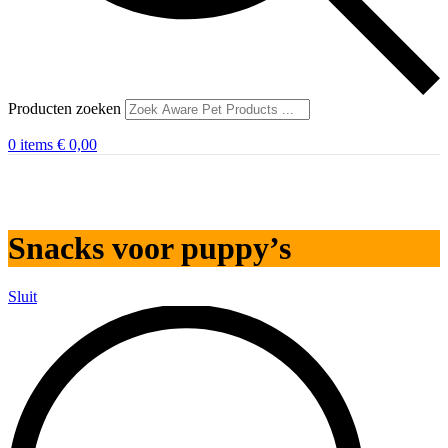
Producten zoeken
0
items
€
0,00
Snacks voor puppy’s
Sluit