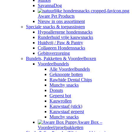
Mimos
SavannaDog
Aware Pet Products
Nieuw in ons assortiment
Speciale snacks & toepassingen
Hypoallergene hondensnacks
Runderhuid vrije kauwsnacks
Huidvrij / Paw & Pantry
Collageen Hondensnacks
Gebitsverzorging
Bundels, Pakketten & Voordeelboxen
Voordeelbundels
Alle Voordeelbundels
Geknoopte botten
Rawhide Dental Chips
Munchy snacks
Donuts
Geperst bot
Kauwrollen
Kauwstaaf (stick)
Kauwstaaf geperst
Munchy snacks
Aware Box –
Voordeel/proefpakketten