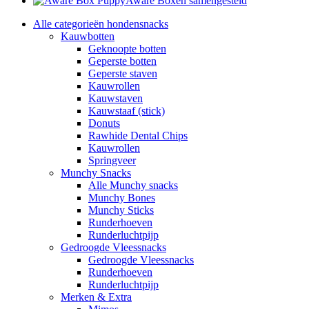
Aware Boxen samengesteld
Alle categorieën hondensnacks
Kauwbotten
Geknoopte botten
Geperste botten
Geperste staven
Kauwrollen
Kauwstaven
Kauwstaaf (stick)
Donuts
Rawhide Dental Chips
Kauwrollen
Springveer
Munchy Snacks
Alle Munchy snacks
Munchy Bones
Munchy Sticks
Runderhoeven
Runderluchtpijp
Gedroogde Vleessnacks
Gedroogde Vleessnacks
Runderhoeven
Runderluchtpijp
Merken & Extra