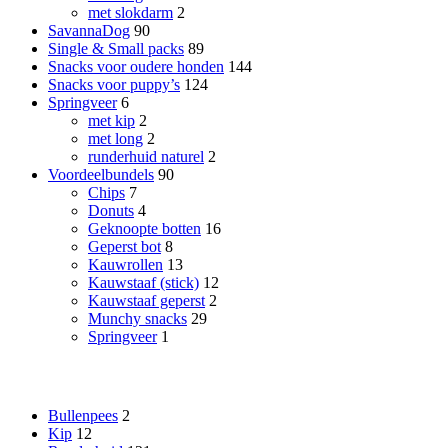
met slokdarm
2
SavannaDog
90
Single & Small packs
89
Snacks voor oudere honden
144
Snacks voor puppy’s
124
Springveer
6
met kip
2
met long
2
runderhuid naturel
2
Voordeelbundels
90
Chips
7
Donuts
4
Geknoopte botten
16
Geperst bot
8
Kauwrollen
13
Kauwstaaf (stick)
12
Kauwstaaf geperst
2
Munchy snacks
29
Springveer
1
Smaak
Bullenpees
2
Kip
12