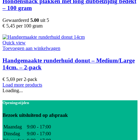
Hondensnack plakken met long dubbelzijdig bedekt
– 100 gram
Gewaardeerd
5.00
uit 5
€
5,45
per 100 gram
Quick view
Toevoegen aan winkelwagen
Handgemaakte runderhuid donut – Medium/Large
14cm. – 2-pack
€
5,69
per 2-pack
Load more products
Loading...
Openingstijden
Bezoek uitsluitend op afspraak
Maandag
9:00 - 17:00
Dinsdag
9:00 - 17:00