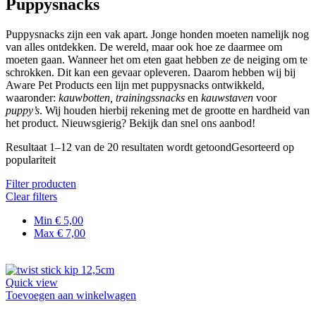
Puppysnacks
Puppysnacks
zijn een vak apart. Jonge honden moeten namelijk nog
van alles ontdekken. De wereld, maar ook hoe ze daarmee om
moeten gaan. Wanneer het om eten gaat hebben ze de neiging om te
schrokken. Dit kan een gevaar opleveren. Daarom hebben wij bij
Aware Pet Products
een lijn met
puppysnacks
ontwikkeld,
waaronder:
kauwbotten, trainingssnacks
en
kauwstaven
voor
puppy’s
. Wij houden hierbij rekening met de grootte en hardheid van
het product. Nieuwsgierig? Bekijk dan snel ons aanbod!
Resultaat 1–12 van de 20 resultaten wordt getoond
Gesorteerd op
populariteit
Filter producten
Clear filters
Min
€
5,00
Max
€
7,00
Quick view
Toevoegen aan winkelwagen