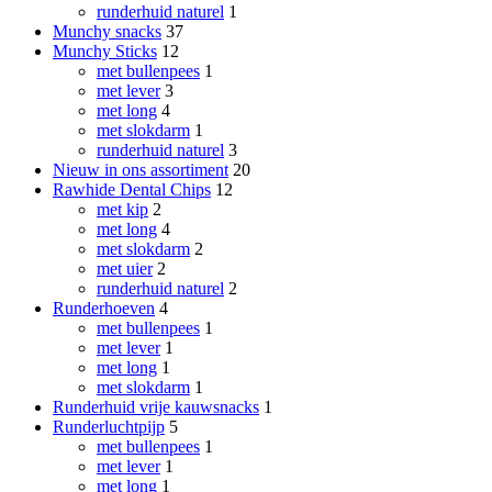
runderhuid naturel
1
Munchy snacks
37
Munchy Sticks
12
met bullenpees
1
met lever
3
met long
4
met slokdarm
1
runderhuid naturel
3
Nieuw in ons assortiment
20
Rawhide Dental Chips
12
met kip
2
met long
4
met slokdarm
2
met uier
2
runderhuid naturel
2
Runderhoeven
4
met bullenpees
1
met lever
1
met long
1
met slokdarm
1
Runderhuid vrije kauwsnacks
1
Runderluchtpijp
5
met bullenpees
1
met lever
1
met long
1