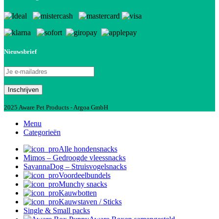
Nieuwsbrief
2025 Aware Pet Products - Argoa GmbH
Menu
Categorieën
Alle hondensnacks
Mimos – Gedroogde vleessnacks
SavannaDog – Struisvogelsnacks
Voordeelbundels
Munchy snacks
Kauwbotten
Kauwstaven / Sticks
Single & Small packs