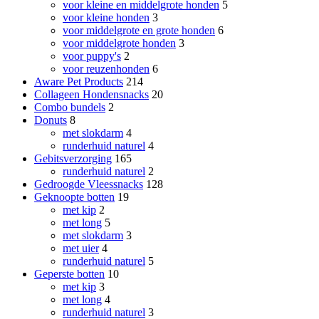
voor kleine en middelgrote honden
5
voor kleine honden
3
voor middelgrote en grote honden
6
voor middelgrote honden
3
voor puppy's
2
voor reuzenhonden
6
Aware Pet Products
214
Collageen Hondensnacks
20
Combo bundels
2
Donuts
8
met slokdarm
4
runderhuid naturel
4
Gebitsverzorging
165
runderhuid naturel
2
Gedroogde Vleessnacks
128
Geknoopte botten
19
met kip
2
met long
5
met slokdarm
3
met uier
4
runderhuid naturel
5
Geperste botten
10
met kip
3
met long
4
runderhuid naturel
3