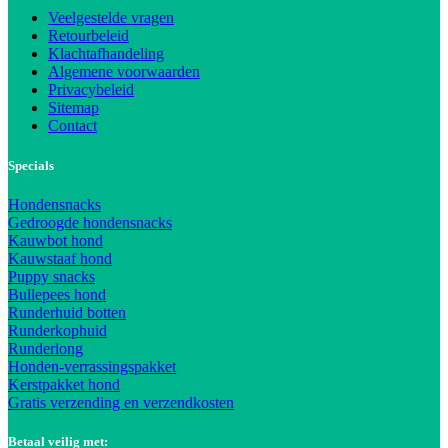
Veelgestelde vragen
Retourbeleid
Klachtafhandeling
Algemene voorwaarden
Privacybeleid
Sitemap
Contact
Specials
Hondensnacks
Gedroogde hondensnacks
Kauwbot hond
Kauwstaaf hond
Puppy snacks
Bullepees hond
Runderhuid botten
Runderkophuid
Runderlong
Honden-verrassingspakket
Kerstpakket hond
Gratis verzending en verzendkosten
Betaal veilig met: