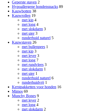
Geperste staven
2
Hypoallergene hondensnacks
89
Kauwbotten
38
Kauwrollen
19
met kip
4
met long
4
met slokdarm
3
met uier
3
runderhuid naturel
5
Kauwstaven
26
met bullenpees
1
met kip
3
met lever
3
met long
7
met rundvlees
3
met slokdarm
1
met uier
1
runderhuid naturel
6
runderhuidvrij
1
Kerstpakketten voor honden
16
Mimos
69
Munchy Bones
9
met lever
2
met long
4
met slokdarm
2