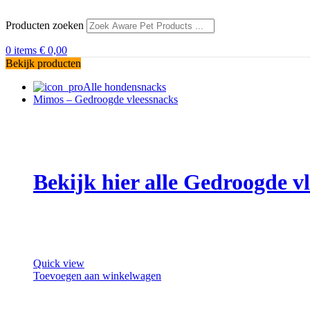
Producten zoeken
0
items
€
0,00
Bekijk producten
Alle hondensnacks
Mimos – Gedroogde vleessnacks
Bekijk hier alle Gedroogde 
Quick view
Toevoegen aan winkelwagen