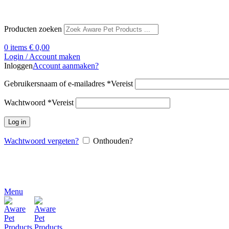
Producten zoeken
0
items
€
0,00
Login / Account maken
Inloggen
Account aanmaken?
Gebruikersnaam of e-mailadres
*
Vereist
Wachtwoord
*
Vereist
Log in
Wachtwoord vergeten?
Onthouden?
Menu