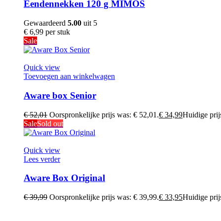
Eendennekken 120 g MIMOS
Gewaardeerd
5.00
uit 5
€
6,99
per stuk
Sale
Quick view
Toevoegen aan winkelwagen
Aware box Senior
€
52,01
Oorspronkelijke prijs was: € 52,01.
€
34,99
Huidige prijs
Sale
Sold out
Quick view
Lees verder
Aware Box Original
€
39,99
Oorspronkelijke prijs was: € 39,99.
€
33,95
Huidige prijs